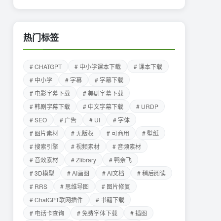
热门标签
# CHATGPT
# 中小学课本下载
# 课本下载
# 中小学
# 字幕
# 字幕下载
# 电影字幕下载
# 美剧字幕下载
# 韩剧字幕下载
# 中文字幕下载
# URDP
# SEO
# 广告
# UI
# 字体
# 图片素材
# 无版权
# 可商用
# 壁纸
# 搜索引擎
# 视频素材
# 音频素材
# 音效素材
# Zlibrary
# 鸭奈飞
# 3D模型
# AI画图
# AI文档
# 稍后阅读
# RRS
# 思维导图
# 图片修复
# ChatGPT联网插件
# 书籍下载
# 电话卡查询
# 免费字体下载
# 插图