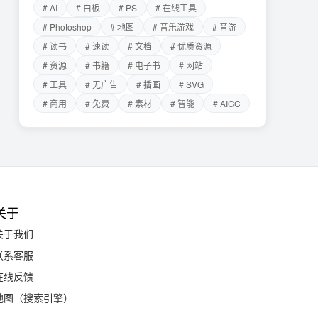
# AI
# 白板
# PS
# 在线工具
# Photoshop
# 地图
# 音乐游戏
# 音游
# 读书
# 速读
# 文档
# 优质资源
# 资源
# 书籍
# 电子书
# 网站
# 工具
# 无广告
# 插画
# SVG
# 商用
# 免费
# 素材
# 智能
# AIGC
关于
关于我们
联系客服
在线反馈
地图（搜索引擎）