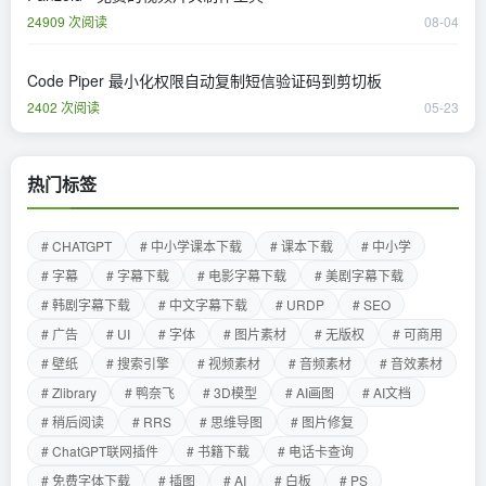
24909 次阅读
08-04
Code Piper 最小化权限自动复制短信验证码到剪切板
2402 次阅读
05-23
热门标签
# CHATGPT
# 中小学课本下载
# 课本下载
# 中小学
# 字幕
# 字幕下载
# 电影字幕下载
# 美剧字幕下载
# 韩剧字幕下载
# 中文字幕下载
# URDP
# SEO
# 广告
# UI
# 字体
# 图片素材
# 无版权
# 可商用
# 壁纸
# 搜索引擎
# 视频素材
# 音频素材
# 音效素材
# Zlibrary
# 鸭奈飞
# 3D模型
# AI画图
# AI文档
# 稍后阅读
# RRS
# 思维导图
# 图片修复
# ChatGPT联网插件
# 书籍下载
# 电话卡查询
# 免费字体下载
# 插图
# AI
# 白板
# PS