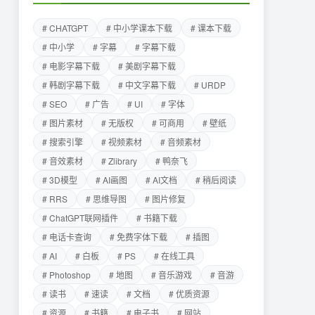
# CHATGPT
# 中小学课本下载
# 课本下载
# 中小学
# 字幕
# 字幕下载
# 电影字幕下载
# 美剧字幕下载
# 韩剧字幕下载
# 中文字幕下载
# URDP
# SEO
# 广告
# UI
# 字体
# 图片素材
# 无版权
# 可商用
# 壁纸
# 搜索引擎
# 视频素材
# 音频素材
# 音效素材
# Zlibrary
# 鸭奈飞
# 3D模型
# AI画图
# AI文档
# 稍后阅读
# RRS
# 思维导图
# 图片修复
# ChatGPT联网插件
# 书籍下载
# 电话卡查询
# 免费字体下载
# 插图
# AI
# 白板
# PS
# 在线工具
# Photoshop
# 地图
# 音乐游戏
# 音游
# 读书
# 速读
# 文档
# 优质资源
# 资源
# 书籍
# 电子书
# 网站