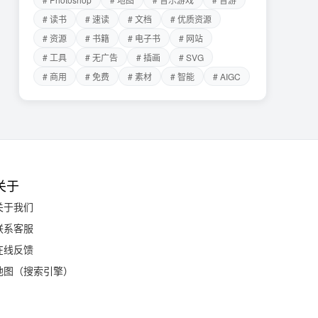
# 读书
# 速读
# 文档
# 优质资源
# 资源
# 书籍
# 电子书
# 网站
# 工具
# 无广告
# 插画
# SVG
# 商用
# 免费
# 素材
# 智能
# AIGC
关于
关于我们
联系客服
在线反馈
地图（搜索引擎）