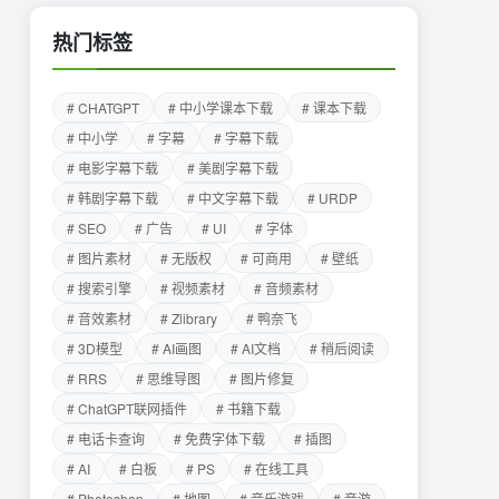
热门标签
# CHATGPT
# 中小学课本下载
# 课本下载
# 中小学
# 字幕
# 字幕下载
# 电影字幕下载
# 美剧字幕下载
# 韩剧字幕下载
# 中文字幕下载
# URDP
# SEO
# 广告
# UI
# 字体
# 图片素材
# 无版权
# 可商用
# 壁纸
# 搜索引擎
# 视频素材
# 音频素材
# 音效素材
# Zlibrary
# 鸭奈飞
# 3D模型
# AI画图
# AI文档
# 稍后阅读
# RRS
# 思维导图
# 图片修复
# ChatGPT联网插件
# 书籍下载
# 电话卡查询
# 免费字体下载
# 插图
# AI
# 白板
# PS
# 在线工具
# Photoshop
# 地图
# 音乐游戏
# 音游