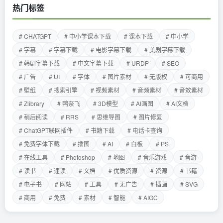
热门标签
# CHATGPT
# 中小学课本下载
# 课本下载
# 中小学
# 字幕
# 字幕下载
# 电影字幕下载
# 美剧字幕下载
# 韩剧字幕下载
# 中文字幕下载
# URDP
# SEO
# 广告
# UI
# 字体
# 图片素材
# 无版权
# 可商用
# 壁纸
# 搜索引擎
# 视频素材
# 音频素材
# 音效素材
# Zlibrary
# 鸭奈飞
# 3D模型
# AI画图
# AI文档
# 稍后阅读
# RRS
# 思维导图
# 图片修复
# ChatGPT联网插件
# 书籍下载
# 电话卡查询
# 免费字体下载
# 插图
# AI
# 白板
# PS
# 在线工具
# Photoshop
# 地图
# 音乐游戏
# 音游
# 读书
# 速读
# 文档
# 优质资源
# 资源
# 书籍
# 电子书
# 网站
# 工具
# 无广告
# 插画
# SVG
# 商用
# 免费
# 素材
# 智能
# AIGC