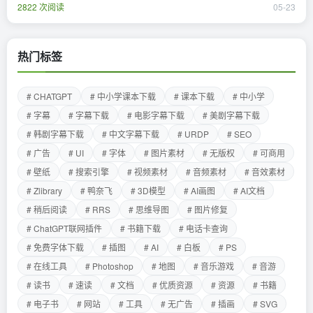
2822 次阅读
05-23
热门标签
# CHATGPT
# 中小学课本下载
# 课本下载
# 中小学
# 字幕
# 字幕下载
# 电影字幕下载
# 美剧字幕下载
# 韩剧字幕下载
# 中文字幕下载
# URDP
# SEO
# 广告
# UI
# 字体
# 图片素材
# 无版权
# 可商用
# 壁纸
# 搜索引擎
# 视频素材
# 音频素材
# 音效素材
# Zlibrary
# 鸭奈飞
# 3D模型
# AI画图
# AI文档
# 稍后阅读
# RRS
# 思维导图
# 图片修复
# ChatGPT联网插件
# 书籍下载
# 电话卡查询
# 免费字体下载
# 插图
# AI
# 白板
# PS
# 在线工具
# Photoshop
# 地图
# 音乐游戏
# 音游
# 读书
# 速读
# 文档
# 优质资源
# 资源
# 书籍
# 电子书
# 网站
# 工具
# 无广告
# 插画
# SVG