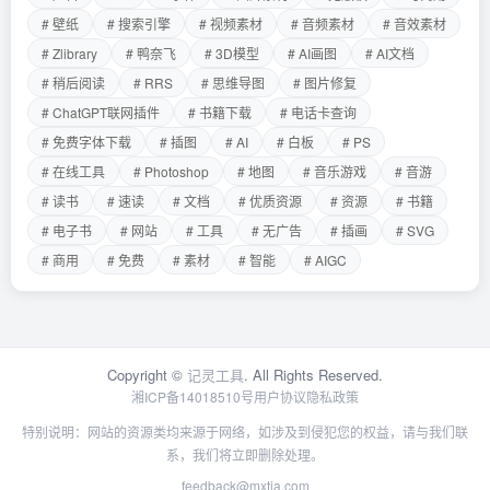
# 壁纸
# 搜索引擎
# 视频素材
# 音频素材
# 音效素材
# Zlibrary
# 鸭奈飞
# 3D模型
# AI画图
# AI文档
# 稍后阅读
# RRS
# 思维导图
# 图片修复
# ChatGPT联网插件
# 书籍下载
# 电话卡查询
# 免费字体下载
# 插图
# AI
# 白板
# PS
# 在线工具
# Photoshop
# 地图
# 音乐游戏
# 音游
# 读书
# 速读
# 文档
# 优质资源
# 资源
# 书籍
# 电子书
# 网站
# 工具
# 无广告
# 插画
# SVG
# 商用
# 免费
# 素材
# 智能
# AIGC
Copyright ©
记灵工具
. All Rights Reserved.
湘ICP备14018510号
用户协议
隐私政策
特别说明：网站的资源类均来源于网络，如涉及到侵犯您的权益，请与我们联
系，我们将立即删除处理。
feedback@mxtia.com