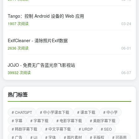
Tango：控制 Android 设备的 Web 应用
1907 次阅读
03-24
ExifCleaner - 清除照片Exif数据
2636 次阅读
06-01
JOJO - 免费无广告蓝光奈飞影视站
39932 次阅读
06-07
热门标签
# CHATGPT
# 中小学课本下载
# 课本下载
# 中小学
# 字幕
# 字幕下载
# 电影字幕下载
# 美剧字幕下载
# 韩剧字幕下载
# 中文字幕下载
# URDP
# SEO
# 广告
# UI
# 字体
# 图片素材
# 无版权
# 可商用