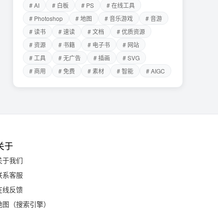
# AI
# 白板
# PS
# 在线工具
# Photoshop
# 地图
# 音乐游戏
# 音游
# 读书
# 速读
# 文档
# 优质资源
# 资源
# 书籍
# 电子书
# 网站
# 工具
# 无广告
# 插画
# SVG
# 商用
# 免费
# 素材
# 智能
# AIGC
关于
关于我们
联系客服
在线反馈
地图（搜索引擎）