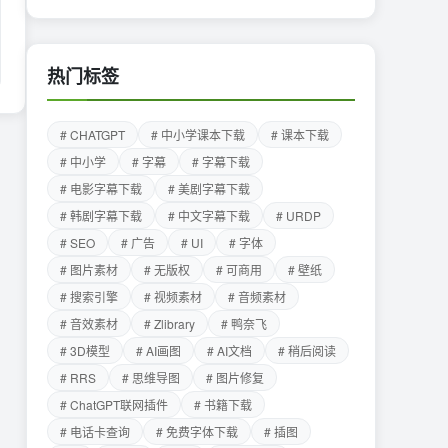
热门标签
# CHATGPT
# 中小学课本下载
# 课本下载
# 中小学
# 字幕
# 字幕下载
# 电影字幕下载
# 美剧字幕下载
# 韩剧字幕下载
# 中文字幕下载
# URDP
# SEO
# 广告
# UI
# 字体
# 图片素材
# 无版权
# 可商用
# 壁纸
# 搜索引擎
# 视频素材
# 音频素材
# 音效素材
# Zlibrary
# 鸭奈飞
# 3D模型
# AI画图
# AI文档
# 稍后阅读
# RRS
# 思维导图
# 图片修复
# ChatGPT联网插件
# 书籍下载
# 电话卡查询
# 免费字体下载
# 插图