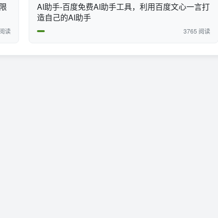
键限
AI助手-百度免费AI助手工具，利用百度文心一言打
造自己的AI助手
 阅读
3765 阅读