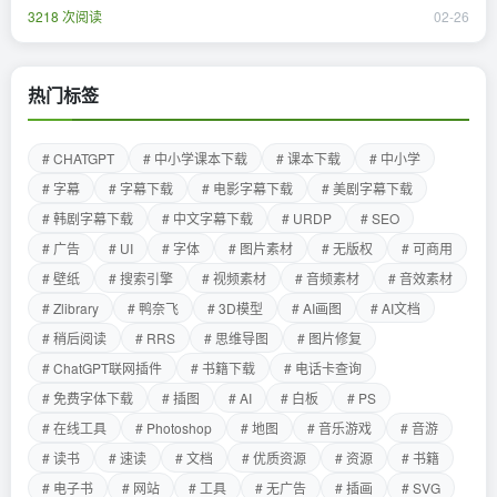
3218 次阅读
02-26
热门标签
# CHATGPT
# 中小学课本下载
# 课本下载
# 中小学
# 字幕
# 字幕下载
# 电影字幕下载
# 美剧字幕下载
# 韩剧字幕下载
# 中文字幕下载
# URDP
# SEO
# 广告
# UI
# 字体
# 图片素材
# 无版权
# 可商用
# 壁纸
# 搜索引擎
# 视频素材
# 音频素材
# 音效素材
# Zlibrary
# 鸭奈飞
# 3D模型
# AI画图
# AI文档
# 稍后阅读
# RRS
# 思维导图
# 图片修复
# ChatGPT联网插件
# 书籍下载
# 电话卡查询
# 免费字体下载
# 插图
# AI
# 白板
# PS
# 在线工具
# Photoshop
# 地图
# 音乐游戏
# 音游
# 读书
# 速读
# 文档
# 优质资源
# 资源
# 书籍
# 电子书
# 网站
# 工具
# 无广告
# 插画
# SVG