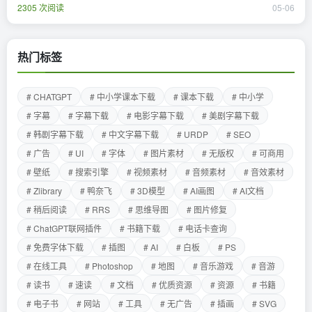
2305 次阅读
05-06
热门标签
# CHATGPT
# 中小学课本下载
# 课本下载
# 中小学
# 字幕
# 字幕下载
# 电影字幕下载
# 美剧字幕下载
# 韩剧字幕下载
# 中文字幕下载
# URDP
# SEO
# 广告
# UI
# 字体
# 图片素材
# 无版权
# 可商用
# 壁纸
# 搜索引擎
# 视频素材
# 音频素材
# 音效素材
# Zlibrary
# 鸭奈飞
# 3D模型
# AI画图
# AI文档
# 稍后阅读
# RRS
# 思维导图
# 图片修复
# ChatGPT联网插件
# 书籍下载
# 电话卡查询
# 免费字体下载
# 插图
# AI
# 白板
# PS
# 在线工具
# Photoshop
# 地图
# 音乐游戏
# 音游
# 读书
# 速读
# 文档
# 优质资源
# 资源
# 书籍
# 电子书
# 网站
# 工具
# 无广告
# 插画
# SVG