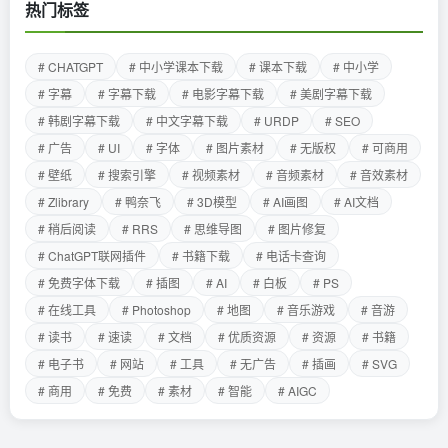
热门标签
# CHATGPT
# 中小学课本下载
# 课本下载
# 中小学
# 字幕
# 字幕下载
# 电影字幕下载
# 美剧字幕下载
# 韩剧字幕下载
# 中文字幕下载
# URDP
# SEO
# 广告
# UI
# 字体
# 图片素材
# 无版权
# 可商用
# 壁纸
# 搜索引擎
# 视频素材
# 音频素材
# 音效素材
# Zlibrary
# 鸭奈飞
# 3D模型
# AI画图
# AI文档
# 稍后阅读
# RRS
# 思维导图
# 图片修复
# ChatGPT联网插件
# 书籍下载
# 电话卡查询
# 免费字体下载
# 插图
# AI
# 白板
# PS
# 在线工具
# Photoshop
# 地图
# 音乐游戏
# 音游
# 读书
# 速读
# 文档
# 优质资源
# 资源
# 书籍
# 电子书
# 网站
# 工具
# 无广告
# 插画
# SVG
# 商用
# 免费
# 素材
# 智能
# AIGC