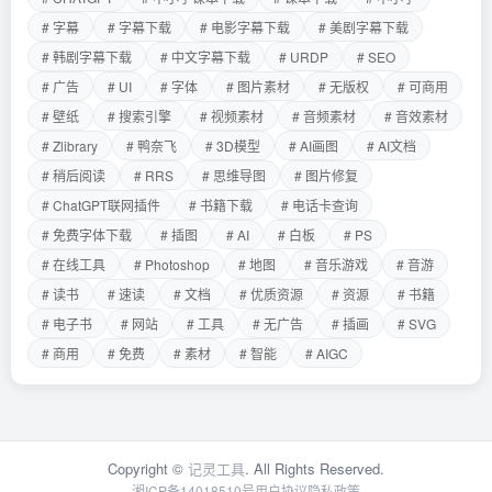
# 字幕
# 字幕下载
# 电影字幕下载
# 美剧字幕下载
# 韩剧字幕下载
# 中文字幕下载
# URDP
# SEO
# 广告
# UI
# 字体
# 图片素材
# 无版权
# 可商用
# 壁纸
# 搜索引擎
# 视频素材
# 音频素材
# 音效素材
# Zlibrary
# 鸭奈飞
# 3D模型
# AI画图
# AI文档
# 稍后阅读
# RRS
# 思维导图
# 图片修复
# ChatGPT联网插件
# 书籍下载
# 电话卡查询
# 免费字体下载
# 插图
# AI
# 白板
# PS
# 在线工具
# Photoshop
# 地图
# 音乐游戏
# 音游
# 读书
# 速读
# 文档
# 优质资源
# 资源
# 书籍
# 电子书
# 网站
# 工具
# 无广告
# 插画
# SVG
# 商用
# 免费
# 素材
# 智能
# AIGC
Copyright ©
记灵工具
. All Rights Reserved.
湘ICP备14018510号
用户协议
隐私政策