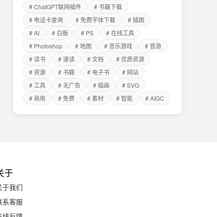
# ChatGPT联网插件
# 书籍下载
# 电话卡查询
# 免费字体下载
# 插图
# AI
# 白板
# PS
# 在线工具
# Photoshop
# 地图
# 音乐游戏
# 音游
# 读书
# 速读
# 文档
# 优质资源
# 资源
# 书籍
# 电子书
# 网站
# 工具
# 无广告
# 插画
# SVG
# 商用
# 免费
# 素材
# 智能
# AIGC
关于
关于我们
联系客服
在线反馈