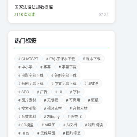
国家法律法规数据库
2118 次阅读
07-22
热门标签
# CHATGPT
# 中小学课本下载
# 课本下载
# 中小学
# 字幕
# 字幕下载
# 电影字幕下载
# 美剧字幕下载
# 韩剧字幕下载
# 中文字幕下载
# URDP
# SEO
# 广告
# UI
# 字体
# 图片素材
# 无版权
# 可商用
# 壁纸
# 搜索引擎
# 视频素材
# 音频素材
# 音效素材
# Zlibrary
# 鸭奈飞
# 3D模型
# AI画图
# AI文档
# 稍后阅读
# RRS
# 思维导图
# 图片修复