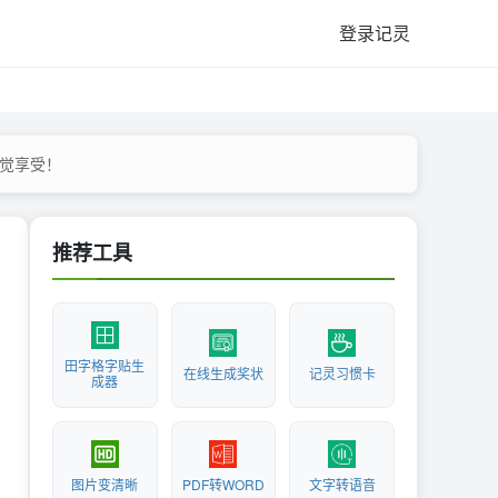
登录记灵
受！ ​​​
推荐工具
田字格字贴生
在线生成奖状
记灵习惯卡
成器
图片变清晰
PDF转WORD
文字转语音