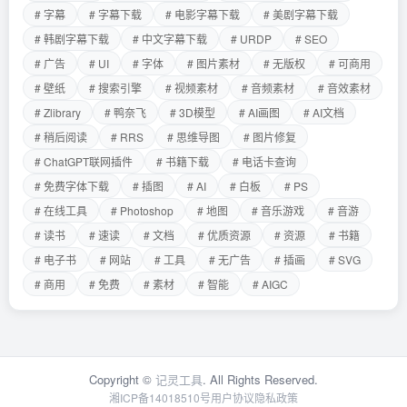
# 字幕
# 字幕下载
# 电影字幕下载
# 美剧字幕下载
# 韩剧字幕下载
# 中文字幕下载
# URDP
# SEO
# 广告
# UI
# 字体
# 图片素材
# 无版权
# 可商用
# 壁纸
# 搜索引擎
# 视频素材
# 音频素材
# 音效素材
# Zlibrary
# 鸭奈飞
# 3D模型
# AI画图
# AI文档
# 稍后阅读
# RRS
# 思维导图
# 图片修复
# ChatGPT联网插件
# 书籍下载
# 电话卡查询
# 免费字体下载
# 插图
# AI
# 白板
# PS
# 在线工具
# Photoshop
# 地图
# 音乐游戏
# 音游
# 读书
# 速读
# 文档
# 优质资源
# 资源
# 书籍
# 电子书
# 网站
# 工具
# 无广告
# 插画
# SVG
# 商用
# 免费
# 素材
# 智能
# AIGC
Copyright ©
记灵工具
. All Rights Reserved.
湘ICP备14018510号
用户协议
隐私政策