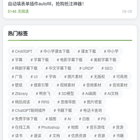
自动填表单插件autofill，抢购抢注神器！
5146 次阅读
08-08
热门标签
# CHATGPT
# 中小学课本下载
# 课本下载
# 中小学
# 字幕
# 字幕下载
# 电影字幕下载
# 美剧字幕下载
# 韩剧字幕下载
# 中文字幕下载
# URDP
# SEO
# 广告
# UI
# 字体
# 图片素材
# 无版权
# 可商用
# 壁纸
# 搜索引擎
# 视频素材
# 音频素材
# 音效素材
# Zlibrary
# 鸭奈飞
# 3D模型
# AI画图
# AI文档
# 稍后阅读
# RRS
# 思维导图
# 图片修复
# ChatGPT联网插件
# 书籍下载
# 电话卡查询
# 免费字体下载
# 插图
# AI
# 白板
# PS
# 在线工具
# Photoshop
# 地图
# 音乐游戏
# 音游
# 读书
# 速读
# 文档
# 优质资源
# 资源
# 书籍