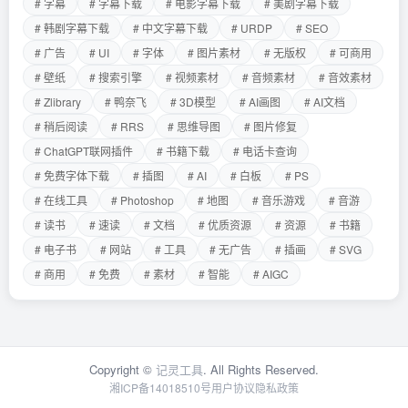
# 字幕
# 字幕下载
# 电影字幕下载
# 美剧字幕下载
# 韩剧字幕下载
# 中文字幕下载
# URDP
# SEO
# 广告
# UI
# 字体
# 图片素材
# 无版权
# 可商用
# 壁纸
# 搜索引擎
# 视频素材
# 音频素材
# 音效素材
# Zlibrary
# 鸭奈飞
# 3D模型
# AI画图
# AI文档
# 稍后阅读
# RRS
# 思维导图
# 图片修复
# ChatGPT联网插件
# 书籍下载
# 电话卡查询
# 免费字体下载
# 插图
# AI
# 白板
# PS
# 在线工具
# Photoshop
# 地图
# 音乐游戏
# 音游
# 读书
# 速读
# 文档
# 优质资源
# 资源
# 书籍
# 电子书
# 网站
# 工具
# 无广告
# 插画
# SVG
# 商用
# 免费
# 素材
# 智能
# AIGC
Copyright ©
记灵工具
. All Rights Reserved.
湘ICP备14018510号
用户协议
隐私政策