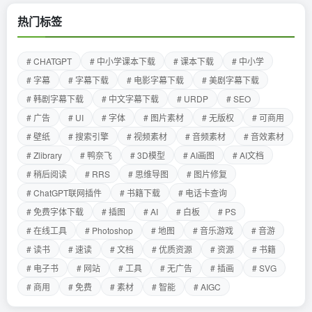
热门标签
# CHATGPT
# 中小学课本下载
# 课本下载
# 中小学
# 字幕
# 字幕下载
# 电影字幕下载
# 美剧字幕下载
# 韩剧字幕下载
# 中文字幕下载
# URDP
# SEO
# 广告
# UI
# 字体
# 图片素材
# 无版权
# 可商用
# 壁纸
# 搜索引擎
# 视频素材
# 音频素材
# 音效素材
# Zlibrary
# 鸭奈飞
# 3D模型
# AI画图
# AI文档
# 稍后阅读
# RRS
# 思维导图
# 图片修复
# ChatGPT联网插件
# 书籍下载
# 电话卡查询
# 免费字体下载
# 插图
# AI
# 白板
# PS
# 在线工具
# Photoshop
# 地图
# 音乐游戏
# 音游
# 读书
# 速读
# 文档
# 优质资源
# 资源
# 书籍
# 电子书
# 网站
# 工具
# 无广告
# 插画
# SVG
# 商用
# 免费
# 素材
# 智能
# AIGC