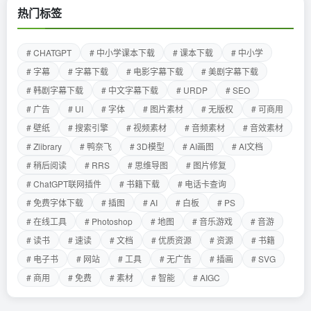
热门标签
# CHATGPT
# 中小学课本下载
# 课本下载
# 中小学
# 字幕
# 字幕下载
# 电影字幕下载
# 美剧字幕下载
# 韩剧字幕下载
# 中文字幕下载
# URDP
# SEO
# 广告
# UI
# 字体
# 图片素材
# 无版权
# 可商用
# 壁纸
# 搜索引擎
# 视频素材
# 音频素材
# 音效素材
# Zlibrary
# 鸭奈飞
# 3D模型
# AI画图
# AI文档
# 稍后阅读
# RRS
# 思维导图
# 图片修复
# ChatGPT联网插件
# 书籍下载
# 电话卡查询
# 免费字体下载
# 插图
# AI
# 白板
# PS
# 在线工具
# Photoshop
# 地图
# 音乐游戏
# 音游
# 读书
# 速读
# 文档
# 优质资源
# 资源
# 书籍
# 电子书
# 网站
# 工具
# 无广告
# 插画
# SVG
# 商用
# 免费
# 素材
# 智能
# AIGC