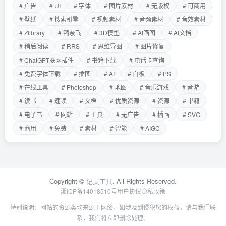
# 广告
# UI
# 字体
# 图片素材
# 无版权
# 可商用
# 壁纸
# 搜索引擎
# 视频素材
# 音频素材
# 音效素材
# Zlibrary
# 鸭奈飞
# 3D模型
# AI画图
# AI文档
# 稍后阅读
# RRS
# 思维导图
# 图片修复
# ChatGPT联网插件
# 书籍下载
# 电话卡查询
# 免费字体下载
# 插图
# AI
# 白板
# PS
# 在线工具
# Photoshop
# 地图
# 音乐游戏
# 音游
# 读书
# 速读
# 文档
# 优质资源
# 资源
# 书籍
# 电子书
# 网站
# 工具
# 无广告
# 插画
# SVG
# 商用
# 免费
# 素材
# 智能
# AIGC
Copyright ©
记灵工具
. All Rights Reserved.
湘ICP备14018510号
用户协议
隐私政策
特别说明：网站的资源类均来源于网络，如涉及到侵犯您的权益，请与我们联
系，我们将立即删除处理。