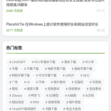
视频或JS脚本
2485 次阅读
07-11
Planshit/Tai 在Windows上统计软件使用时长和网站浏览时长
2077 次阅读
05-23
热门标签
# CHATGPT
# 中小学课本下载
# 课本下载
# 中小学
# 字幕
# 字幕下载
# 电影字幕下载
# 美剧字幕下载
# 韩剧字幕下载
# 中文字幕下载
# URDP
# SEO
# 广告
# UI
# 字体
# 图片素材
# 无版权
# 可商用
# 壁纸
# 搜索引擎
# 视频素材
# 音频素材
# 音效素材
# Zlibrary
# 鸭奈飞
# 3D模型
# AI画图
# AI文档
# 稍后阅读
# RRS
# 思维导图
# 图片修复
# ChatGPT联网插件
# 书籍下载
# 电话卡查询