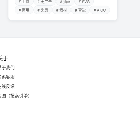
# 工具
# 无广告
# 插画
# SVG
# 商用
# 免费
# 素材
# 智能
# AIGC
关于
关于我们
联系客服
在线反馈
地图（搜索引擎）