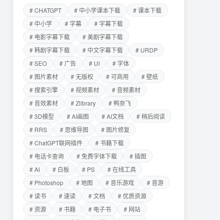
# CHATGPT
# 中小学课本下载
# 课本下载
# 中小学
# 字幕
# 字幕下载
# 电影字幕下载
# 美剧字幕下载
# 韩剧字幕下载
# 中文字幕下载
# URDP
# SEO
# 广告
# UI
# 字体
# 图片素材
# 无版权
# 可商用
# 壁纸
# 搜索引擎
# 视频素材
# 音频素材
# 音效素材
# Zlibrary
# 鸭奈飞
# 3D模型
# AI画图
# AI文档
# 稍后阅读
# RRS
# 思维导图
# 图片修复
# ChatGPT联网插件
# 书籍下载
# 电话卡查询
# 免费字体下载
# 插图
# AI
# 白板
# PS
# 在线工具
# Photoshop
# 地图
# 音乐游戏
# 音游
# 读书
# 速读
# 文档
# 优质资源
# 资源
# 书籍
# 电子书
# 网站