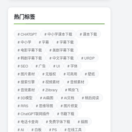
热门标签
# CHATGPT
# 中小学课本下载
# 课本下载
# 中小学
# 字幕
# 字幕下载
# 电影字幕下载
# 美剧字幕下载
# 韩剧字幕下载
# 中文字幕下载
# URDP
# SEO
# 广告
# UI
# 字体
# 图片素材
# 无版权
# 可商用
# 壁纸
# 搜索引擎
# 视频素材
# 音频素材
# 音效素材
# Zlibrary
# 鸭奈飞
# 3D模型
# AI画图
# AI文档
# 稍后阅读
# RRS
# 思维导图
# 图片修复
# ChatGPT联网插件
# 书籍下载
# 电话卡查询
# 免费字体下载
# 插图
# AI
# 白板
# PS
# 在线工具