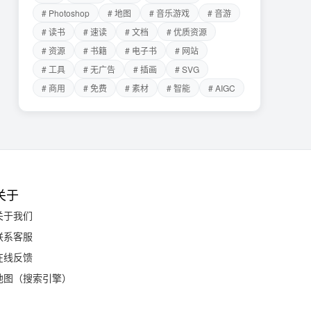
# Photoshop
# 地图
# 音乐游戏
# 音游
# 读书
# 速读
# 文档
# 优质资源
# 资源
# 书籍
# 电子书
# 网站
# 工具
# 无广告
# 插画
# SVG
# 商用
# 免费
# 素材
# 智能
# AIGC
关于
关于我们
联系客服
在线反馈
地图（搜索引擎）