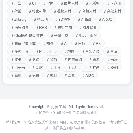
# 广告
# UI
# 字体
# 图片素材
# 无版权
# 可商用
# 壁纸
# 搜索引擎
# 视频素材
# 音频素材
# 音效素材
# Zlibrary
# 鸭奈飞
# 3D模型
# AI画图
# AI文档
# 稍后阅读
# RRS
# 思维导图
# 图片修复
# ChatGPT联网插件
# 书籍下载
# 电话卡查询
# 免费字体下载
# 插图
# AI
# 白板
# PS
# 在线工具
# Photoshop
# 地图
# 音乐游戏
# 音游
# 读书
# 速读
# 文档
# 优质资源
# 资源
# 书籍
# 电子书
# 网站
# 工具
# 无广告
# 插画
# SVG
# 商用
# 免费
# 素材
# 智能
# AIGC
Copyright ©
记灵工具
. All Rights Reserved.
湘ICP备14018510号
用户协议
隐私政策
特别说明：网站的资源类均来源于网络，如涉及到侵犯您的权益，请与我们联
系，我们将立即删除处理。