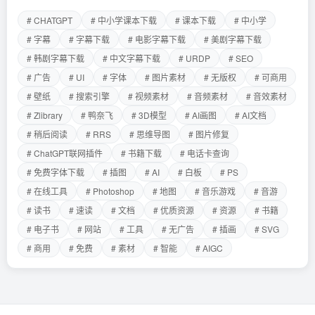
# CHATGPT
# 中小学课本下载
# 课本下载
# 中小学
# 字幕
# 字幕下载
# 电影字幕下载
# 美剧字幕下载
# 韩剧字幕下载
# 中文字幕下载
# URDP
# SEO
# 广告
# UI
# 字体
# 图片素材
# 无版权
# 可商用
# 壁纸
# 搜索引擎
# 视频素材
# 音频素材
# 音效素材
# Zlibrary
# 鸭奈飞
# 3D模型
# AI画图
# AI文档
# 稍后阅读
# RRS
# 思维导图
# 图片修复
# ChatGPT联网插件
# 书籍下载
# 电话卡查询
# 免费字体下载
# 插图
# AI
# 白板
# PS
# 在线工具
# Photoshop
# 地图
# 音乐游戏
# 音游
# 读书
# 速读
# 文档
# 优质资源
# 资源
# 书籍
# 电子书
# 网站
# 工具
# 无广告
# 插画
# SVG
# 商用
# 免费
# 素材
# 智能
# AIGC