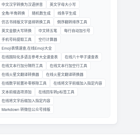
中文汉字转换为汉语拼音
英文字母大小写
全角/半角转换
随机数生成
线条字生成
仿古书排版文字竖排转换工具
倒序翻转排序工具
英文金额大写转换
中文转五笔
每行自动加引号
手机号码提取工具
空行计算器
Emoji表情速查,在线Emoji大全
在线国际化多语言参考大全速查表
在线六十甲子速查表
在线文本行加分隔符工具
在线文本行加空行工具
在线火星文翻译转换器
在线火星文翻译转换器
在线数字前置补零移除工具
在线将文字前缀加入指定内容
文本前缀选项添加
在线回车转p标签工具
在线将文字后缀加入指定内容
Markdown 转微信公众号排版