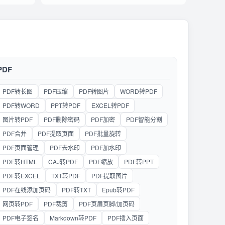
PDF
PDF转长图
PDF压缩
PDF转图片
WORD转PDF
PDF转WORD
PPT转PDF
EXCEL转PDF
图片转PDF
PDF删除密码
PDF加密
PDF智能分割
PDF合并
PDF提取页面
PDF批量旋转
PDF页面管理
PDF去水印
PDF加水印
PDF转HTML
CAJ转PDF
PDF缩放
PDF转PPT
PDF转EXCEL
TXT转PDF
PDF提取图片
PDF在线添加页码
PDF转TXT
Epub转PDF
网页转PDF
PDF裁剪
PDF页眉页脚/加页码
PDF电子签名
Markdown转PDF
PDF插入页面