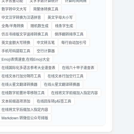
文字去重功能
文字字数计算统计
计算时间间隔
数字转中文大写
简繁体转换工具
中文汉字转换为汉语拼音
英文字母大小写
全角/半角转换
随机数生成
线条字生成
仿古书排版文字竖排转换工具
倒序翻转排序工具
英文金额大写转换
中文转五笔
每行自动加引号
手机号码提取工具
空行计算器
Emoji表情速查,在线Emoji大全
在线国际化多语言参考大全速查表
在线六十甲子速查表
在线文本行加分隔符工具
在线文本行加空行工具
在线火星文翻译转换器
在线火星文翻译转换器
在线数字前置补零移除工具
在线将文字前缀加入指定内容
文本前缀选项添加
在线回车转p标签工具
在线将文字后缀加入指定内容
Markdown 转微信公众号排版