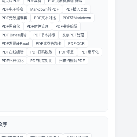
网页转PDF
PDF裁剪
PDF页眉页脚/加页码
PDF电子签名
Markdown转PDF
PDF插入页面
PDF元数据编辑
PDF文本对比
PDF转Markdown
PDF黑白化
PDF附件管理
PDF书签编辑
PDF Bates编号
PDF书本排版
发票PDF处理
PDF发票转Excel
PDF试卷答题卡
PDF OCR
PDF在线编辑
PDF打码脱敏
PDF修复
PDF扁平化
PDF归档优化
PDF视觉对比
扫描拍照转PDF
文字