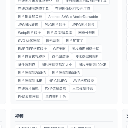
在线图片像素化马赛克工具
在线图像黑白版画制作工具
在线浮雕画制作工具
在线图像反相/反色工具
图片批量加边框
Android SVG to VectorDrawable
JPG图片转换
PNG图片转换
JPEG图片转换
Webp图片转换
图片混淆/解混淆
网页长截图
SVG 优化压缩
圆形裁剪
图片加文字
BMP TIFF格式转换
GIF压缩
图片横向网格拼接
图片拉直透视校正
双色调滤镜
按比例缩放图片
证件照制作
图片压缩到指定大小
图片压缩到100KB
图片压缩到200KB
图片压缩到500KB
图片压缩到1MB
HEIC转JPG
AVIF格式转换
在线照片编辑
EXIF信息清除
人脸模糊打码
PNG专用压缩
黑白照片上色
视频