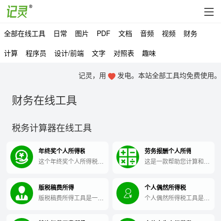
全部在线工具
日常
图片
PDF
文档
音频
视频
财务
计算
程序员
设计/前端
文字
对照表
趣味
记灵，用
发电。本站全部工具均免费使用。
财务在线工具
税务计算器在线工具
年终奖个人所得税计算器
劳务报酬个人所得税
这个年终奖个人所得税计
这是一款帮助您计算和缴
算器工具可以快速计算您
纳劳务报酬个人所得税的
的年终奖所需缴纳的个人
工具。
版税稿费所得
个人偶然所得税
所得税，方便您预先规划
财务预算。
版税稿费所得工具是一种
个人偶然所得税工具是一
帮助作家计算版税所得和
款可帮助处理意外所得税
稿费所得的实用工具。
的实用工具。