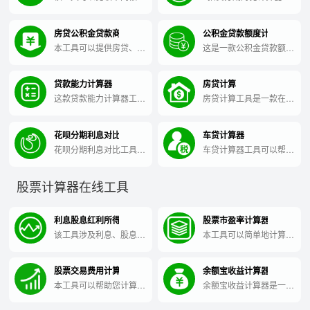
的招商信用卡账单分期方
具，是一款方便快捷的在
案，帮助用户选择最优方
线工具，可帮助用户对不
房贷公积金贷款商贷组合贷款计算
公积金贷款额度计算查询
案，从而实现更高效、更
同贷款方案进行对比计
省钱的账单分期。
算，为您找到最佳的还款
本工具可以提供房贷、公
这是一款公积金贷款额度
方案。
积金贷款、商贷等多种贷
计算查询工具，帮助您快
款方案，协助用户选择最
速了解您的公积金贷款额
贷款能力计算器
房贷计算
优组合，实现贷款计算需
度。
求。
这款贷款能力计算器工具
房贷计算工具是一款在线
可以帮助你快速计算贷款
计算工具，用于计算购房
额度及月还款金额，帮你
所需的贷款金额、利率、
花呗分期利息对比
车贷计算器
更好地规划借贷计划。
月供及还款方案等相关信
息。
花呗分期利息对比工具，
车贷计算器工具可以帮助
快速比较不同期数下的利
您快速、准确地计算汽车
息费用，让你更省钱，更
贷款的相关费用和还款计
股票计算器在线工具
明智地使用花呗分期服
划。
务。
利息股息红利所得
股票市盈率计算器
该工具涉及利息、股息和
本工具可以简单地计算股
红利收入，帮助用户计算
票的市盈率，帮助投资者
和管理这些收入。
快速评估股票的估值水
股票交易费用计算
余额宝收益计算器
平。
本工具可以帮助您计算股
余额宝收益计算器是一款
票交易中的交易费用，包
方便易用的工具，可以帮
括佣金、印花税等。
助用户快速计算出自己投