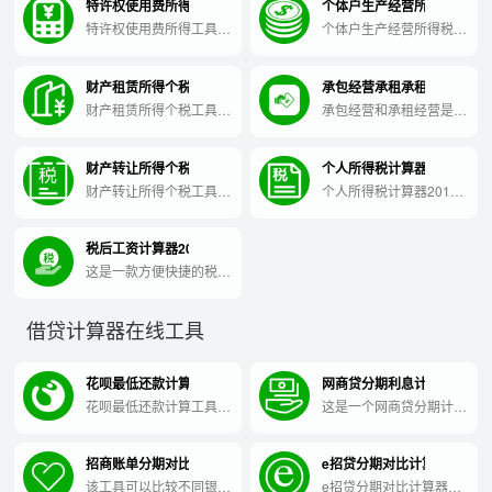
特许权使用费所得
个体户生产经营所得税
特许权使用费所得工具是
个体户生产经营所得税工
指通过授权他人使用自己
具是一款帮助个体户计算
的品牌、专利或技术等，
和申报生产经营所得税的
财产租赁所得个税
承包经营承租承租经营所得
获得的收益所产生的税
软件工具。
种。
财产租赁所得个税工具是
承包经营和承租经营是一
一款帮助租赁收入人员计
种经济活动，其所得工具
算个税的工具。
是指在承包或承租的过程
财产转让所得个税
个人所得税计算器2019
中所获得的利润或收益。
财产转让所得个税工具，
个人所得税计算器2019
是帮助个人计算和申报财
是一款在线工具，可以帮
产转让所得税的在线工
助您方便地计算您的个人
税后工资计算器2019
具。
所得税应纳税额和税后收
入。
这是一款方便快捷的税后
工资计算器，帮助您快速
了解自己税后工资的实际
借贷计算器在线工具
数额。
花呗最低还款计算
网商贷分期利息计算
花呗最低还款计算工具是
这是一个网商贷分期计算
一款针对花呗用户提供的
器，可帮助您快速计算分
实用工具，可帮助用户快
期利息。
招商账单分期对比工具
e招贷分期对比计算器
速计算花呗最低还款金
额。
该工具可以比较不同银行
e招贷分期对比计算器工