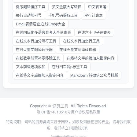
倒序翻转排序工具
英文金额大写转换
中文转五笔
每行自动加引号
手机号码提取工具
空行计算器
Emoji表情速查,在线Emoji大全
在线国际化多语言参考大全速查表
在线六十甲子速查表
在线文本行加分隔符工具
在线文本行加空行工具
在线火星文翻译转换器
在线火星文翻译转换器
在线数字前置补零移除工具
在线将文字前缀加入指定内容
文本前缀选项添加
在线回车转p标签工具
在线将文字后缀加入指定内容
Markdown 转微信公众号排版
Copyright ©
记灵工具
. All Rights Reserved.
湘ICP备14018510号
用户协议
隐私政策
特别说明：网站的资源类均来源于网络，如涉及到侵犯您的权益，请与我们联
系，我们将立即删除处理。
feedback@mxtia.com