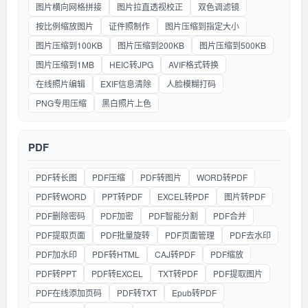
图片横向网格拼接
图片拉直透视校正
双色调滤镜
按比例缩放图片
证件照制作
图片压缩到指定大小
图片压缩到100KB
图片压缩到200KB
图片压缩到500KB
图片压缩到1MB
HEIC转JPG
AVIF格式转换
在线照片编辑
EXIF信息清除
人脸模糊打码
PNG专用压缩
黑白照片上色
PDF
PDF转长图
PDF压缩
PDF转图片
WORD转PDF
PDF转WORD
PPT转PDF
EXCEL转PDF
图片转PDF
PDF删除密码
PDF加密
PDF智能分割
PDF合并
PDF提取页面
PDF批量旋转
PDF页面管理
PDF去水印
PDF加水印
PDF转HTML
CAJ转PDF
PDF缩放
PDF转PPT
PDF转EXCEL
TXT转PDF
PDF提取图片
PDF在线添加页码
PDF转TXT
Epub转PDF