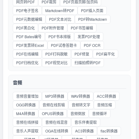
网页转PDF
PDF裁剪
PDF页眉页脚/加页码
PDF电子签名
Markdown转PDF
PDF插入页面
PDF元数据编辑
PDF文本对比
PDF转Markdown
PDF黑白化
PDF附件管理
PDF书签编辑
PDF Bates编号
PDF书本排版
发票PDF处理
PDF发票转Excel
PDF试卷答题卡
PDF OCR
PDF在线编辑
PDF打码脱敏
PDF修复
PDF扁平化
PDF归档优化
PDF视觉对比
扫描拍照转PDF
音频
音频音量增加
MP3转换器
WAV转换器
ACC转换器
OGG转换器
音频在线剪辑
音频转文字
音频压缩
M4A转换器
OPUS转换器
音频倒放
音频循环
音频在线拼接
音频在线混音
音乐伴奏提取
音乐人声提取
OGA在线转换
AC3转换器
flac转换器