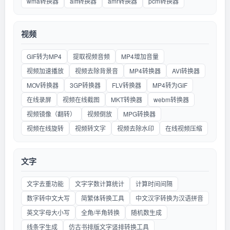
wma转换器
aiff转换器
amr转换器
pcm转换器
视频
GIF转为MP4
提取视频音频
MP4增加音量
视频加速播放
视频去除背景音
MP4转换器
AVI转换器
MOV转换器
3GP转换器
FLV转换器
MP4转为GIF
在线录屏
视频在线截图
MKT转换器
webm转换器
视频镜像（翻转）
视频倒放
MPG转换器
视频在线旋转
视频转文字
视频去除水印
在线视频压缩
文字
文字去重功能
文字字数计算统计
计算时间间隔
数字转中文大写
简繁体转换工具
中文汉字转换为汉语拼音
英文字母大小写
全角/半角转换
随机数生成
线条字生成
仿古书排版文字竖排转换工具