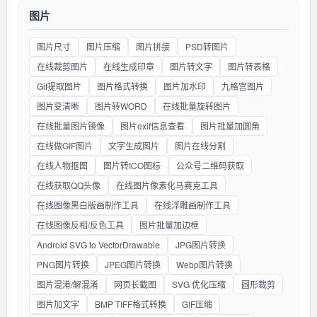
图片
图片尺寸
图片压缩
图片拼接
PSD转图片
在线裁剪图片
在线生成印章
图片转文字
图片转表格
Gif提取图片
图片格式转换
图片加水印
九格宫图片
图片变清晰
图片转WORD
在线批量旋转图片
在线批量图片镜像
图片exif信息查看
图片批量加圆角
在线做GIF图片
文字生成图片
图片在线分割
在线人物抠图
图片转ICO图标
公众号二维码获取
在线获取QQ头像
在线图片像素化马赛克工具
在线图像黑白版画制作工具
在线浮雕画制作工具
在线图像反相/反色工具
图片批量加边框
Android SVG to VectorDrawable
JPG图片转换
PNG图片转换
JPEG图片转换
Webp图片转换
图片混淆/解混淆
网页长截图
SVG 优化压缩
圆形裁剪
图片加文字
BMP TIFF格式转换
GIF压缩