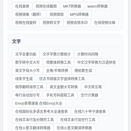
在线录屏
视频在线截图
MKT转换器
webm转换器
视频镜像（翻转）
视频倒放
MPG转换器
视频在线旋转
视频转文字
视频去除水印
在线视频压缩
文字
文字去重功能
文字字数计算统计
计算时间间隔
数字转中文大写
简繁体转换工具
中文汉字转换为汉语拼音
英文字母大小写
全角/半角转换
随机数生成
线条字生成
仿古书排版文字竖排转换工具
倒序翻转排序工具
英文金额大写转换
中文转五笔
每行自动加引号
手机号码提取工具
空行计算器
Emoji表情速查,在线Emoji大全
在线国际化多语言参考大全速查表
在线六十甲子速查表
在线文本行加分隔符工具
在线文本行加空行工具
在线火星文翻译转换器
在线火星文翻译转换器