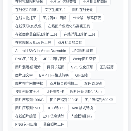
在线批量图片镜像
图片exif信息查看
图片批量加圆角
在线做GIF图片
文字生成图片
图片在线分割
在线人物抠图
图片转ICO图标
公众号二维码获取
在线获取QQ头像
在线图片像素化马赛克工具
在线图像黑白版画制作工具
在线浮雕画制作工具
在线图像反相/反色工具
图片批量加边框
Android SVG to VectorDrawable
JPG图片转换
PNG图片转换
JPEG图片转换
Webp图片转换
图片混淆/解混淆
网页长截图
SVG 优化压缩
圆形裁剪
图片加文字
BMP TIFF格式转换
GIF压缩
图片横向网格拼接
图片拉直透视校正
双色调滤镜
按比例缩放图片
证件照制作
图片压缩到指定大小
图片压缩到100KB
图片压缩到200KB
图片压缩到500KB
图片压缩到1MB
HEIC转JPG
AVIF格式转换
在线照片编辑
EXIF信息清除
人脸模糊打码
PNG专用压缩
黑白照片上色