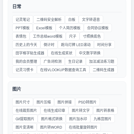
日常
记灵笔记
二维码安全解析
白板
文字转语音
PPT模板
Excel模板
个人简历模板
合同协议模板
表情包
工作总结word模板
尺子
寸照换底色
历史上的今天
倒计时
跑马灯牌 LED滚动
时间分享
田字格字贴生成器
在线生成奖状
中文数字转换
我的会员整理
广告词检测
生日记录
加法减法练习题
记灵习惯卡
在线VLOOKUP数据查询工具
二维码生成器
图片
图片尺寸
图片压缩
图片拼接
PSD转图片
在线裁剪图片
在线生成印章
图片转文字
图片转表格
Gif提取图片
图片格式转换
图片加水印
九格宫图片
图片变清晰
图片转WORD
在线批量旋转图片