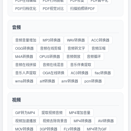
PDF在线编辑
PDF打码脱敏
PDF修复
PDF扁平化
PDF归档优化
PDF视觉对比
扫描拍照转PDF
音频
音频音量增加
MP3转换器
WAV转换器
ACC转换器
OGG转换器
音频在线剪辑
音频转文字
音频压缩
M4A转换器
OPUS转换器
音频倒放
音频循环
音频在线拼接
音频在线混音
音乐伴奏提取
音乐人声提取
OGA在线转换
AC3转换器
flac转换器
wma转换器
aiff转换器
amr转换器
pcm转换器
视频
GIF转为MP4
提取视频音频
MP4增加音量
视频加速播放
视频去除背景音
MP4转换器
AVI转换器
MOV转换器
3GP转换器
FLV转换器
MP4转为GIF