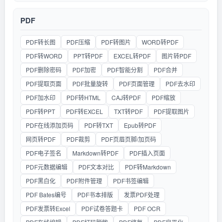
PDF
PDF转长图
PDF压缩
PDF转图片
WORD转PDF
PDF转WORD
PPT转PDF
EXCEL转PDF
图片转PDF
PDF删除密码
PDF加密
PDF智能分割
PDF合并
PDF提取页面
PDF批量旋转
PDF页面管理
PDF去水印
PDF加水印
PDF转HTML
CAJ转PDF
PDF缩放
PDF转PPT
PDF转EXCEL
TXT转PDF
PDF提取图片
PDF在线添加页码
PDF转TXT
Epub转PDF
网页转PDF
PDF裁剪
PDF页眉页脚/加页码
PDF电子签名
Markdown转PDF
PDF插入页面
PDF元数据编辑
PDF文本对比
PDF转Markdown
PDF黑白化
PDF附件管理
PDF书签编辑
PDF Bates编号
PDF书本排版
发票PDF处理
PDF发票转Excel
PDF试卷答题卡
PDF OCR