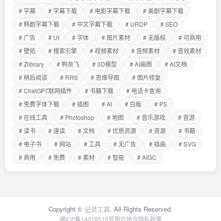
# 字幕
# 字幕下载
# 电影字幕下载
# 美剧字幕下载
# 韩剧字幕下载
# 中文字幕下载
# URDP
# SEO
# 广告
# UI
# 字体
# 图片素材
# 无版权
# 可商用
# 壁纸
# 搜索引擎
# 视频素材
# 音频素材
# 音效素材
# Zlibrary
# 鸭奈飞
# 3D模型
# AI画图
# AI文档
# 稍后阅读
# RRS
# 思维导图
# 图片修复
# ChatGPT联网插件
# 书籍下载
# 电话卡查询
# 免费字体下载
# 插图
# AI
# 白板
# PS
# 在线工具
# Photoshop
# 地图
# 音乐游戏
# 音游
# 读书
# 速读
# 文档
# 优质资源
# 资源
# 书籍
# 电子书
# 网站
# 工具
# 无广告
# 插画
# SVG
# 商用
# 免费
# 素材
# 智能
# AIGC
Copyright ©
记灵工具
. All Rights Reserved.
湘ICP备14018510号
用户协议
隐私政策