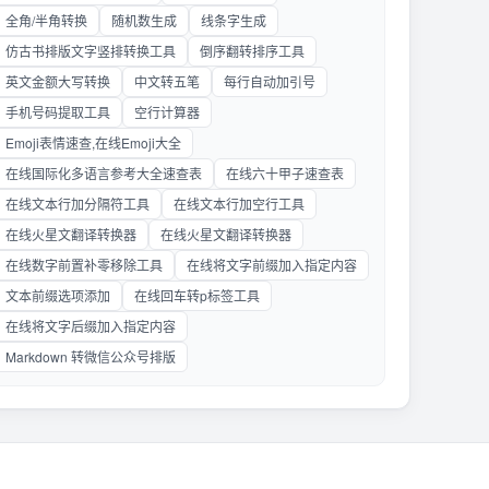
全角/半角转换
随机数生成
线条字生成
仿古书排版文字竖排转换工具
倒序翻转排序工具
英文金额大写转换
中文转五笔
每行自动加引号
手机号码提取工具
空行计算器
Emoji表情速查,在线Emoji大全
在线国际化多语言参考大全速查表
在线六十甲子速查表
在线文本行加分隔符工具
在线文本行加空行工具
在线火星文翻译转换器
在线火星文翻译转换器
在线数字前置补零移除工具
在线将文字前缀加入指定内容
文本前缀选项添加
在线回车转p标签工具
在线将文字后缀加入指定内容
Markdown 转微信公众号排版