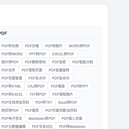
PDF
PDF转长图
PDF压缩
PDF转图片
WORD转PDF
PDF转WORD
PPT转PDF
EXCEL转PDF
图片转PDF
PDF删除密码
PDF加密
PDF智能分割
PDF合并
PDF提取页面
PDF批量旋转
PDF页面管理
PDF去水印
PDF加水印
PDF转HTML
CAJ转PDF
PDF缩放
PDF转PPT
PDF转EXCEL
TXT转PDF
PDF提取图片
PDF在线添加页码
PDF转TXT
Epub转PDF
网页转PDF
PDF裁剪
PDF页眉页脚/加页码
PDF电子签名
Markdown转PDF
PDF插入页面
PDF元数据编辑
PDF文本对比
PDF转Markdown