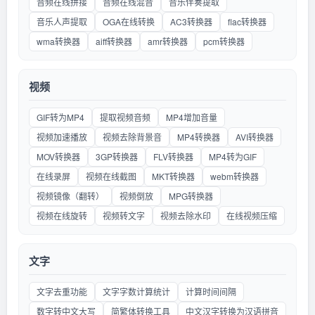
音频在线拼接
音频在线混音
音乐伴奏提取
音乐人声提取
OGA在线转换
AC3转换器
flac转换器
wma转换器
aiff转换器
amr转换器
pcm转换器
视频
GIF转为MP4
提取视频音频
MP4增加音量
视频加速播放
视频去除背景音
MP4转换器
AVI转换器
MOV转换器
3GP转换器
FLV转换器
MP4转为GIF
在线录屏
视频在线截图
MKT转换器
webm转换器
视频镜像（翻转）
视频倒放
MPG转换器
视频在线旋转
视频转文字
视频去除水印
在线视频压缩
文字
文字去重功能
文字字数计算统计
计算时间间隔
数字转中文大写
简繁体转换工具
中文汉字转换为汉语拼音