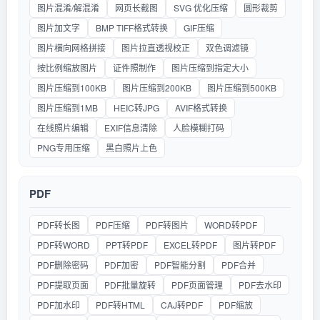
图片混淆/解混淆
网页长截图
SVG 优化压缩
圆形裁剪
图片加文字
BMP TIFF格式转换
GIF压缩
图片横向网格拼接
图片拉直透视校正
双色调滤镜
按比例缩放图片
证件照制作
图片压缩到指定大小
图片压缩到100KB
图片压缩到200KB
图片压缩到500KB
图片压缩到1MB
HEIC转JPG
AVIF格式转换
在线照片编辑
EXIF信息清除
人脸模糊打码
PNG专用压缩
黑白照片上色
PDF
PDF转长图
PDF压缩
PDF转图片
WORD转PDF
PDF转WORD
PPT转PDF
EXCEL转PDF
图片转PDF
PDF删除密码
PDF加密
PDF智能分割
PDF合并
PDF提取页面
PDF批量旋转
PDF页面管理
PDF去水印
PDF加水印
PDF转HTML
CAJ转PDF
PDF缩放