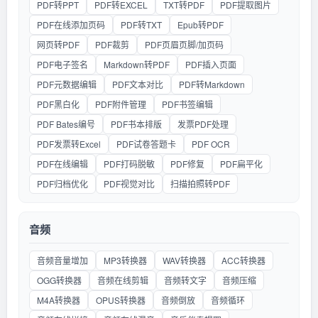
PDF转PPT
PDF转EXCEL
TXT转PDF
PDF提取图片
PDF在线添加页码
PDF转TXT
Epub转PDF
网页转PDF
PDF裁剪
PDF页眉页脚/加页码
PDF电子签名
Markdown转PDF
PDF插入页面
PDF元数据编辑
PDF文本对比
PDF转Markdown
PDF黑白化
PDF附件管理
PDF书签编辑
PDF Bates编号
PDF书本排版
发票PDF处理
PDF发票转Excel
PDF试卷答题卡
PDF OCR
PDF在线编辑
PDF打码脱敏
PDF修复
PDF扁平化
PDF归档优化
PDF视觉对比
扫描拍照转PDF
音频
音频音量增加
MP3转换器
WAV转换器
ACC转换器
OGG转换器
音频在线剪辑
音频转文字
音频压缩
M4A转换器
OPUS转换器
音频倒放
音频循环