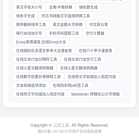
英文字母大小写
全角/半角转换
随机数生成
线条字生成
仿古书排版文字竖排转换工具
倒序翻转排序工具
英文金额大写转换
中文转五笔
每行自动加引号
手机号码提取工具
空行计算器
Emoji表情速查,在线Emoji大全
在线国际化多语言参考大全速查表
在线六十甲子速查表
在线文本行加分隔符工具
在线文本行加空行工具
在线火星文翻译转换器
在线火星文翻译转换器
在线数字前置补零移除工具
在线将文字前缀加入指定内容
文本前缀选项添加
在线回车转p标签工具
在线将文字后缀加入指定内容
Markdown 转微信公众号排版
Copyright ©
记灵工具
. All Rights Reserved.
湘ICP备14018510号
用户协议
隐私政策