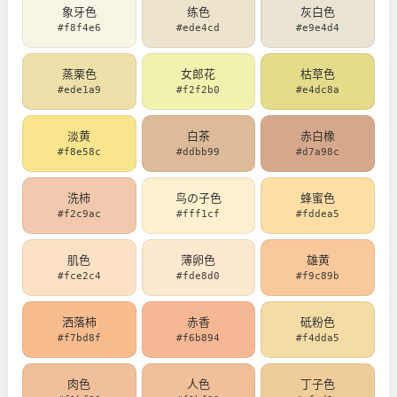
象牙色
练色
灰白色
#f8f4e6
#ede4cd
#e9e4d4
蒸栗色
女郎花
枯草色
#ede1a9
#f2f2b0
#e4dc8a
淡黄
白茶
赤白橡
#f8e58c
#ddbb99
#d7a98c
洗柿
鸟の子色
蜂蜜色
#f2c9ac
#fff1cf
#fddea5
肌色
薄卵色
雄黄
#fce2c4
#fde8d0
#f9c89b
洒落柿
赤香
砥粉色
#f7bd8f
#f6b894
#f4dda5
肉色
人色
丁子色