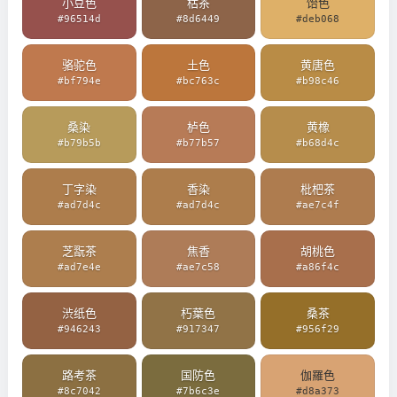
小豆色
枯茶
饴色
#96514d
#8d6449
#deb068
骆驼色
土色
黄唐色
#bf794e
#bc763c
#b98c46
桑染
栌色
黄橡
#b79b5b
#b77b57
#b68d4c
丁字染
香染
枇杷茶
#ad7d4c
#ad7d4c
#ae7c4f
芝翫茶
焦香
胡桃色
#ad7e4e
#ae7c58
#a86f4c
渋纸色
朽葉色
桑茶
#946243
#917347
#956f29
路考茶
国防色
伽羅色
#8c7042
#7b6c3e
#d8a373