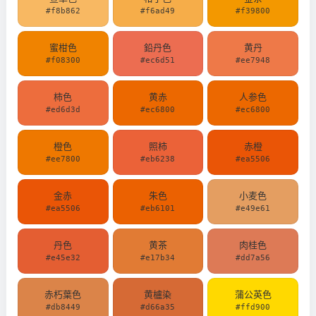
#f8b862
#f6ad49
#f39800
蜜柑色
鉛丹色
黄丹
#f08300
#ec6d51
#ee7948
柿色
黄赤
人参色
#ed6d3d
#ec6800
#ec6800
橙色
照柿
赤橙
#ee7800
#eb6238
#ea5506
金赤
朱色
小麦色
#ea5506
#eb6101
#e49e61
丹色
黄茶
肉桂色
#e45e32
#e17b34
#dd7a56
赤朽葉色
黄櫨染
蒲公英色
#db8449
#d66a35
#ffd900