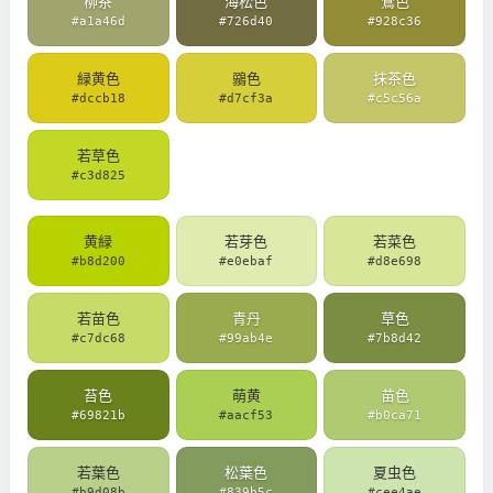
柳茶
海松色
鶯色
#a1a46d
#726d40
#928c36
緑黄色
鶸色
抹茶色
#dccb18
#d7cf3a
#c5c56a
若草色
#c3d825
黄緑
若芽色
若菜色
#b8d200
#e0ebaf
#d8e698
若苗色
青丹
草色
#c7dc68
#99ab4e
#7b8d42
苔色
萌黄
苗色
#69821b
#aacf53
#b0ca71
若葉色
松葉色
夏虫色
#b9d08b
#839b5c
#cee4ae