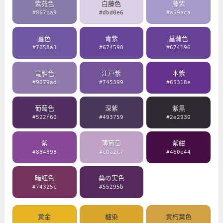
紫苑色
白藤色
藤紫
#867ba9
#dbd0e6
#a59aca
菫色
青紫
菖蒲色
#7058a3
#674598
#674196
竜胆色
江戸紫
本紫
#9079ad
#745399
#65318e
葡萄色
深紫
紫黒
#522f60
#493759
#2e2930
紫
薄葡萄
紫紺
#884898
#c0a2c7
#460e44
暗紅色
桑の実色
#74325c
#55295b
黄金
櫨染
黄朽葉色