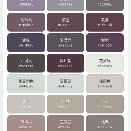
#95859c
#95949a
#71686c
葡萄鼠
濃色
紫鳶
#705b67
#634950
#5f414b
濃鼠
藤煤竹
滅紫
#4f455c
#5a5359
#594255
紅消鼠
似せ紫
灰黄緑
#524748
#513743
#e6eae3
蕎麦切色
薄雲鼠
枯野色
#d4dcd6
#d4dcda
#d3cbc6
潤色
利休白茶
茶鼠
#c8c2be
#b3ada0
#a99e93
胡桃染
江戸鼠
煤色
#a58f86
#928178
#887f7a