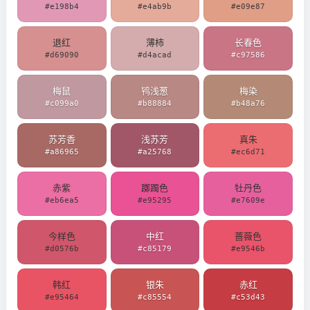
#e198b4
#e4ab9b
#e09e87
退红
薄柿
长春色
#d69090
#d4acad
#c97586
梅鼠
鸨浅葱
梅染
#c099a0
#b88884
#b48a76
苏芳香
浅苏芳
真朱
#a86965
#a25768
#ec6d71
赤紫
躑躅色
牡丹色
#eb6ea5
#e95295
#e7609e
今样色
中红
蔷薇色
#d0576b
#c85179
#e9546b
韩红
银朱
赤红
#e95464
#c85554
#c53d43