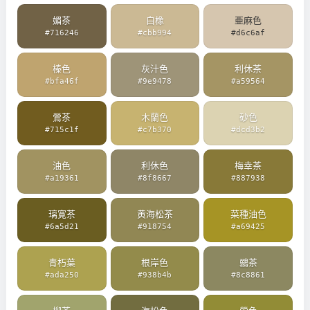
媚茶
白橡
亜麻色
#716246
#cbb994
#d6c6af
榛色
灰汁色
利休茶
#bfa46f
#9e9478
#a59564
鶯茶
木蘭色
砂色
#715c1f
#c7b370
#dcd3b2
油色
利休色
梅幸茶
#a19361
#8f8667
#887938
璃寛茶
黄海松茶
菜種油色
#6a5d21
#918754
#a69425
青朽葉
根岸色
鶸茶
#ada250
#938b4b
#8c8861