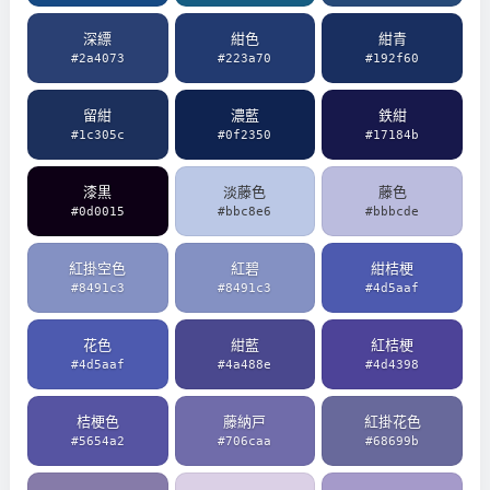
深縹
紺色
紺青
#2a4073
#223a70
#192f60
留紺
濃藍
鉄紺
#1c305c
#0f2350
#17184b
漆黒
淡藤色
藤色
#0d0015
#bbc8e6
#bbbcde
紅掛空色
紅碧
紺桔梗
#8491c3
#8491c3
#4d5aaf
花色
紺藍
紅桔梗
#4d5aaf
#4a488e
#4d4398
桔梗色
藤納戸
紅掛花色
#5654a2
#706caa
#68699b