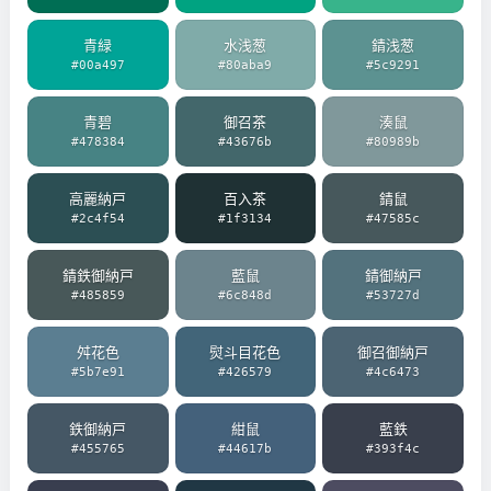
青緑
水浅葱
錆浅葱
#00a497
#80aba9
#5c9291
青碧
御召茶
湊鼠
#478384
#43676b
#80989b
高麗納戸
百入茶
錆鼠
#2c4f54
#1f3134
#47585c
錆鉄御納戸
藍鼠
錆御納戸
#485859
#6c848d
#53727d
舛花色
熨斗目花色
御召御納戸
#5b7e91
#426579
#4c6473
鉄御納戸
紺鼠
藍鉄
#455765
#44617b
#393f4c