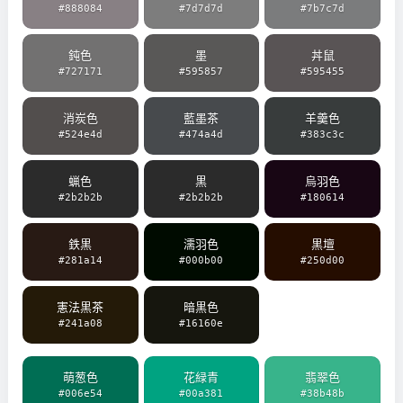
#888084
#7d7d7d
#7b7c7d
鈍色
墨
丼鼠
#727171
#595857
#595455
消炭色
藍墨茶
羊羹色
#524e4d
#474a4d
#383c3c
蝋色
黒
烏羽色
#2b2b2b
#2b2b2b
#180614
鉄黒
濡羽色
黒壇
#281a14
#000b00
#250d00
憲法黒茶
暗黒色
#241a08
#16160e
萌葱色
花緑青
翡翠色
#006e54
#00a381
#38b48b