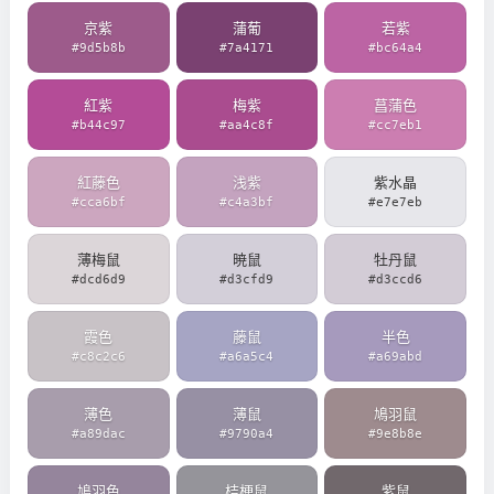
京紫
蒲葡
若紫
#9d5b8b
#7a4171
#bc64a4
紅紫
梅紫
菖蒲色
#b44c97
#aa4c8f
#cc7eb1
紅藤色
浅紫
紫水晶
#cca6bf
#c4a3bf
#e7e7eb
薄梅鼠
暁鼠
牡丹鼠
#dcd6d9
#d3cfd9
#d3ccd6
霞色
藤鼠
半色
#c8c2c6
#a6a5c4
#a69abd
薄色
薄鼠
鳩羽鼠
#a89dac
#9790a4
#9e8b8e
鳩羽色
桔梗鼠
紫鼠