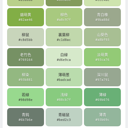
鶸萌黄
柳色
青白橡
#82ae46
#a8c97f
#9ba88d
柳鼠
裏葉柳
山葵色
#c8d5bb
#c1d8ac
#a8bf93
老竹色
白緑
淡萌黄
#769164
#d6e9ca
#93ca76
柳染
薄萌葱
深川鼠
#93b881
#badcad
#97a791
若緑
浅緑
薄緑
#98d98e
#88cb7f
#69b076
青鈍
青磁鼠
薄青
#6b7b6e
#bed2c3
#93b69c