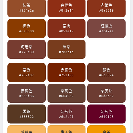
柿茶
弁柄色
赤錆色
#954e2a
#8f2e14
#8a3319
褐色
栗梅
紅檜皮
#8a3b00
#852e19
#7b4741
海老茶
唐茶
#773c30
#783c1d
栗色
赤銅色
錆色
#762f07
#752100
#6c3524
赤褐色
茶褐色
栗皮茶
#683f36
#664032
#6d3c32
黒茶
葡萄茶
葡萄色
#583822
#6c2c2f
#640125
萱草色
柑子色
金茶