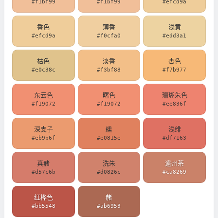
#f1bf99
#f1bf99
#efcd9a
香色
薄香
浅黄
#efcd9a
#f0cfa0
#edd3a1
枯色
淡香
杏色
#e0c38c
#f3bf88
#f7b977
东云色
曙色
珊瑚朱色
#f19072
#f19072
#ee836f
深支子
纁
浅绯
#eb9b6f
#e0815e
#df7163
真赭
洗朱
遠州茶
#d57c6b
#d0826c
#ca8269
红桦色
赭
#bb5548
#ab6953