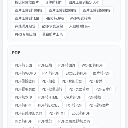
按比例缩放图片
证件照制作
图片压缩到指定大小
图片压缩到100KB
图片压缩到200KB
图片压缩到500KB
图片压缩到1MB
HEIC转JPG
AVIF格式转换
在线照片编辑
EXIF信息清除
人脸模糊打码
PNG专用压缩
黑白照片上色
PDF
PDF转长图
PDF压缩
PDF转图片
WORD转PDF
PDF转WORD
PPT转PDF
EXCEL转PDF
图片转PDF
PDF删除密码
PDF加密
PDF智能分割
PDF合并
PDF提取页面
PDF批量旋转
PDF页面管理
PDF去水印
PDF加水印
PDF转HTML
CAJ转PDF
PDF缩放
PDF转PPT
PDF转EXCEL
TXT转PDF
PDF提取图片
PDF在线添加页码
PDF转TXT
Epub转PDF
网页转PDF
PDF裁剪
PDF页眉页脚/加页码