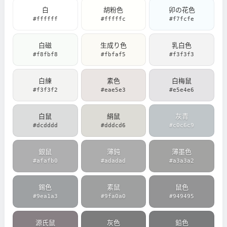
白
胡粉色
卯の花色
#ffffff
#fffffc
#f7fcfe
白磁
生成り色
乳白色
#f8fbf8
#fbfaf5
#f3f3f3
白練
素色
白梅鼠
#f3f3f2
#eae5e3
#e5e4e6
白鼠
絹鼠
灰青
#dcdddd
#dddcd6
#c0c6c9
銀鼠
薄鈍
薄墨色
#afafb0
#adadad
#a3a3a2
錫色
素鼠
鼠色
#9ea1a3
#9fa0a0
#949495
源氏鼠
灰色
鉛色