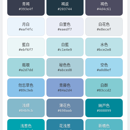
青褐
褐返
褐色
#393e4f
#203744
#4d4c61
月白
白菫色
白花色
#eaf4fc
#eaedf7
#e8ecef
藍白
白藍
水色
#ebf6f7
#c1e4e9
#bce2e8
瓶覗
秘色色
空色
#a2d7dd
#abced8
#a0d8ef
勿忘草色
青藤色
白群
#89c3eb
#84a2d4
#83ccd2
浅縹
薄花色
納戸色
#84b9cb
#698aab
#008899
浅葱色
花浅葱
新橋色