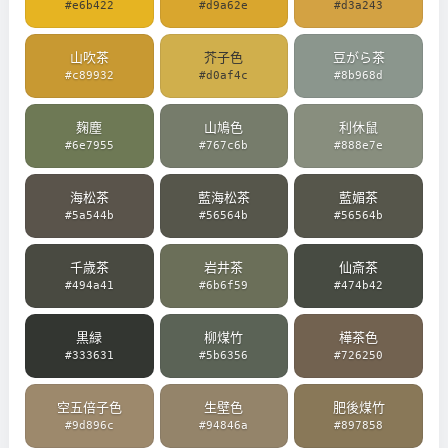
#e6b422
#d9a62e
#d3a243
山吹茶
芥子色
豆がら茶
#c89932
#d0af4c
#8b968d
麹塵
山鳩色
利休鼠
#6e7955
#767c6b
#888e7e
海松茶
藍海松茶
藍媚茶
#5a544b
#56564b
#56564b
千歳茶
岩井茶
仙斎茶
#494a41
#6b6f59
#474b42
黒緑
柳煤竹
樺茶色
#333631
#5b6356
#726250
空五倍子色
生壁色
肥後煤竹
#9d896c
#94846a
#897858