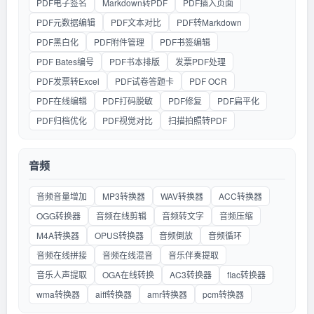
PDF电子签名
Markdown转PDF
PDF插入页面
PDF元数据编辑
PDF文本对比
PDF转Markdown
PDF黑白化
PDF附件管理
PDF书签编辑
PDF Bates编号
PDF书本排版
发票PDF处理
PDF发票转Excel
PDF试卷答题卡
PDF OCR
PDF在线编辑
PDF打码脱敏
PDF修复
PDF扁平化
PDF归档优化
PDF视觉对比
扫描拍照转PDF
音频
音频音量增加
MP3转换器
WAV转换器
ACC转换器
OGG转换器
音频在线剪辑
音频转文字
音频压缩
M4A转换器
OPUS转换器
音频倒放
音频循环
音频在线拼接
音频在线混音
音乐伴奏提取
音乐人声提取
OGA在线转换
AC3转换器
flac转换器
wma转换器
aiff转换器
amr转换器
pcm转换器