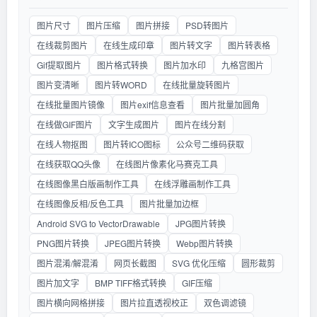
图片尺寸
图片压缩
图片拼接
PSD转图片
在线裁剪图片
在线生成印章
图片转文字
图片转表格
Gif提取图片
图片格式转换
图片加水印
九格宫图片
图片变清晰
图片转WORD
在线批量旋转图片
在线批量图片镜像
图片exif信息查看
图片批量加圆角
在线做GIF图片
文字生成图片
图片在线分割
在线人物抠图
图片转ICO图标
公众号二维码获取
在线获取QQ头像
在线图片像素化马赛克工具
在线图像黑白版画制作工具
在线浮雕画制作工具
在线图像反相/反色工具
图片批量加边框
Android SVG to VectorDrawable
JPG图片转换
PNG图片转换
JPEG图片转换
Webp图片转换
图片混淆/解混淆
网页长截图
SVG 优化压缩
圆形裁剪
图片加文字
BMP TIFF格式转换
GIF压缩
图片横向网格拼接
图片拉直透视校正
双色调滤镜