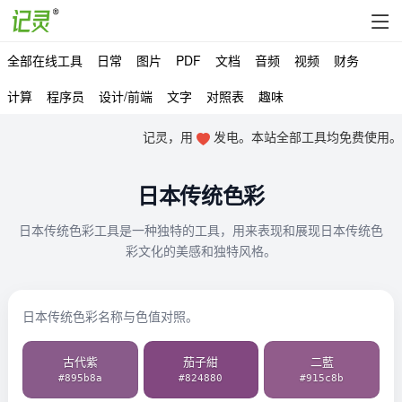
全部在线工具
日常
图片
PDF
文档
音频
视频
财务
计算
程序员
设计/前端
文字
对照表
趣味
记灵，用
发电。本站全部工具均免费使用。
日本传统色彩
日本传统色彩工具是一种独特的工具，用来表现和展现日本传统色
彩文化的美感和独特风格。
日本传统色彩名称与色值对照。
古代紫
茄子紺
二藍
#895b8a
#824880
#915c8b