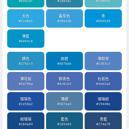
#00a3af
#2a83a2
#59b9c6
天色
露草色
青
#2ca9e1
#38a1db
#0095d9
薄藍
#0094c8
縹色
紺碧
薄群青
#2792c3
#007bbb
#5383c3
薄花桜
群青色
杜若色
#5a79ba
#4c6cb3
#3e62ad
瑠璃色
薄縹
瑠璃紺
#1e50a2
#507ea4
#19448e
紺瑠璃
藍色
青藍
#164a84
#165e83
#274a78