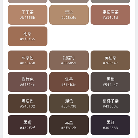
丁子茶
柴染
宗伝唐茶
#b4866b
#b28c6e
#a16d5d
砺茶
#9f6f55
煎茶色
銀煤竹
黄枯茶
#8c6450
#856859
#765c47
煤竹色
焦茶
黒橡
#6f514c
#6f4b3e
#544a47
憲法色
涅色
檳榔子染
#543f32
#554738
#433d3c
黒鳶
赤墨
黒紅
#432f2f
#3f312b
#302833