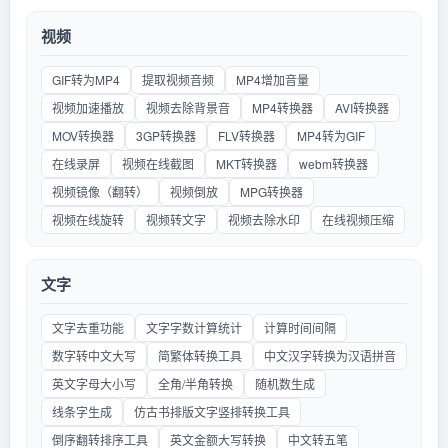
视频
GIF转为MP4
提取视频音频
MP4增加音量
视频加速播放
视频去除背景音
MP4转换器
AVI转换器
MOV转换器
3GP转换器
FLV转换器
MP4转为GIF
在线录屏
视频在线截图
MKT转换器
webm转换器
视频镜像（翻转）
视频倒放
MPG转换器
视频在线旋转
视频转文字
视频去除水印
在线视频压缩
文字
文字去重功能
文字字数计算统计
计算时间间隔
数字转中文大写
简繁体转换工具
中文汉字转换为汉语拼音
英文字母大小写
全角/半角转换
随机数生成
线条字生成
仿古书排版文字竖排转换工具
倒序翻转排序工具
英文金额大写转换
中文转五笔