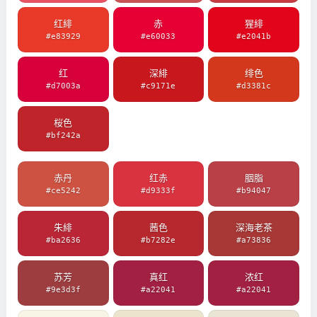
红緋
赤
猩緋
#e83929
#e60033
#e2041b
红
深緋
绯色
#d7003a
#c9171e
#d3381c
桜色
#bf242a
赤丹
红赤
胭脂
#ce5242
#d9333f
#b94047
朱緋
茜色
深海老茶
#ba2636
#b7282e
#a73836
苏芳
真红
浓红
#9e3d3f
#a22041
#a22041