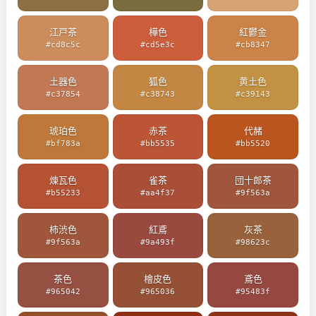
江戸茶
樺色
紅鬱金
#cd8c5c
#cd5e3c
#cb8347
土器色
狐色
黄土色
#c37854
#c38743
#c39143
琥珀色
赤茶
代赭
#bf783a
#bb5535
#bb5520
煉瓦色
雀茶
団十郎茶
#b55233
#aa4f37
#9f563a
柿渋色
紅鳶
灰茶
#9f563a
#9a493f
#98623c
茶色
檜皮色
鳶色
#965042
#965036
#95483f