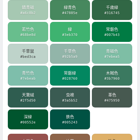
錆青磁
緑青色
千歳緑
#a6c8b2
#47885e
#316745
若竹色
緑
常磐色
#68be8d
#3eb370
#007b43
千草鼠
千草色
青磁色
#bed3ca
#92b5a9
#7ebea5
青竹色
常磐緑
木賊色
#7ebeab
#028760
#3b7960
天鵞絨
虫襖
革色
#2f5d50
#3a5b52
#475950
深緑
鉄色
#00552e
#005243