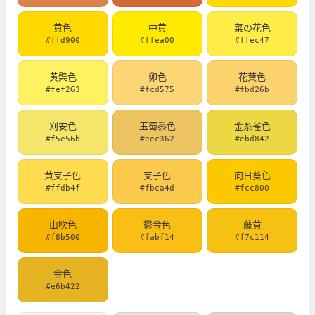
黄色
中黄
菜の花色
#ffd900
#ffea00
#ffec47
黄檗色
卵色
花葉色
#fef263
#fcd575
#fbd26b
刈安色
玉蜀黍色
金糸雀色
#f5e56b
#eec362
#ebd842
黄支子色
支子色
向日葵色
#ffdb4f
#fbca4d
#fcc800
山吹色
鬱金色
藤黄
#f8b500
#fabf14
#f7c114
金色
#e6b422