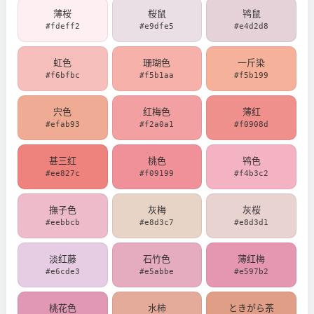
薄桜
桜鼠
鸨鼠
#fdeff2
#e9dfe5
#e4d2d8
虹色
珊瑚色
一斤染
#f6bfbc
#f5b1aa
#f5b199
宍色
红梅色
薄红
#efab93
#f2a0a1
#f0908d
甚三红
桃色
鸨色
#ee827c
#f09199
#f4b3c2
撫子色
灰梅
灰桜
#eebbcb
#e8d3c7
#e8d3d1
淡红藤
石竹色
薄红梅
#e6cde3
#e5abbe
#e597b2
桃花色
水柿
ときがら茶