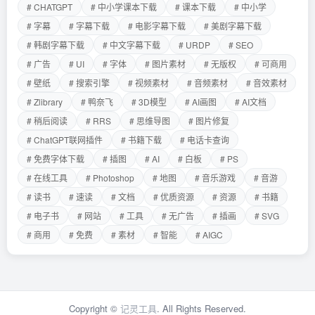
# CHATGPT
# 中小学课本下载
# 课本下载
# 中小学
# 字幕
# 字幕下载
# 电影字幕下载
# 美剧字幕下载
# 韩剧字幕下载
# 中文字幕下载
# URDP
# SEO
# 广告
# UI
# 字体
# 图片素材
# 无版权
# 可商用
# 壁纸
# 搜索引擎
# 视频素材
# 音频素材
# 音效素材
# Zlibrary
# 鸭奈飞
# 3D模型
# AI画图
# AI文档
# 稍后阅读
# RRS
# 思维导图
# 图片修复
# ChatGPT联网插件
# 书籍下载
# 电话卡查询
# 免费字体下载
# 插图
# AI
# 白板
# PS
# 在线工具
# Photoshop
# 地图
# 音乐游戏
# 音游
# 读书
# 速读
# 文档
# 优质资源
# 资源
# 书籍
# 电子书
# 网站
# 工具
# 无广告
# 插画
# SVG
# 商用
# 免费
# 素材
# 智能
# AIGC
Copyright ©
记灵工具
. All Rights Reserved.