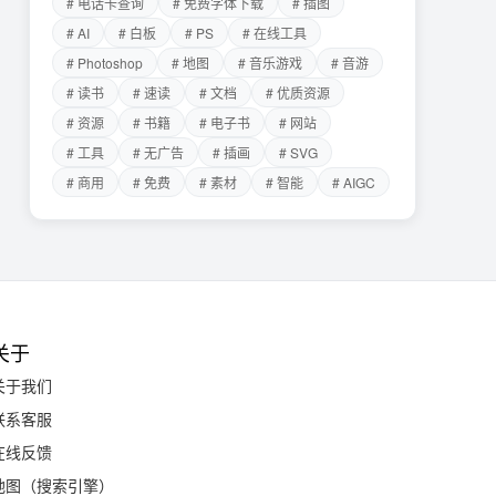
# 电话卡查询
# 免费字体下载
# 插图
# AI
# 白板
# PS
# 在线工具
# Photoshop
# 地图
# 音乐游戏
# 音游
# 读书
# 速读
# 文档
# 优质资源
# 资源
# 书籍
# 电子书
# 网站
# 工具
# 无广告
# 插画
# SVG
# 商用
# 免费
# 素材
# 智能
# AIGC
关于
关于我们
联系客服
在线反馈
地图（搜索引擎）