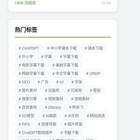
1909 次阅读
12-04
热门标签
# CHATGPT
# 中小学课本下载
# 课本下载
# 中小学
# 字幕
# 字幕下载
# 电影字幕下载
# 美剧字幕下载
# 韩剧字幕下载
# 中文字幕下载
# URDP
# SEO
# 广告
# UI
# 字体
# 图片素材
# 无版权
# 可商用
# 壁纸
# 搜索引擎
# 视频素材
# 音频素材
# 音效素材
# Zlibrary
# 鸭奈飞
# 3D模型
# AI画图
# AI文档
# 稍后阅读
# RRS
# 思维导图
# 图片修复
# ChatGPT联网插件
# 书籍下载