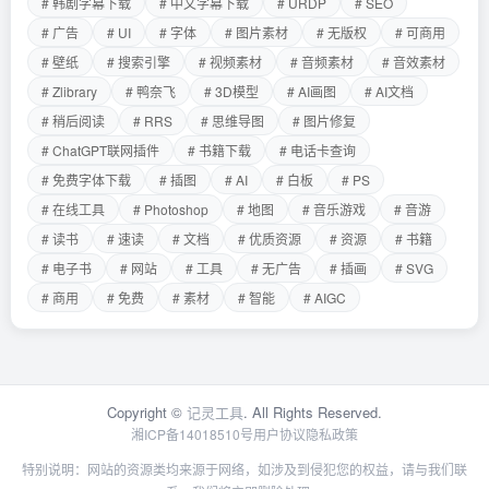
# 韩剧字幕下载
# 中文字幕下载
# URDP
# SEO
# 广告
# UI
# 字体
# 图片素材
# 无版权
# 可商用
# 壁纸
# 搜索引擎
# 视频素材
# 音频素材
# 音效素材
# Zlibrary
# 鸭奈飞
# 3D模型
# AI画图
# AI文档
# 稍后阅读
# RRS
# 思维导图
# 图片修复
# ChatGPT联网插件
# 书籍下载
# 电话卡查询
# 免费字体下载
# 插图
# AI
# 白板
# PS
# 在线工具
# Photoshop
# 地图
# 音乐游戏
# 音游
# 读书
# 速读
# 文档
# 优质资源
# 资源
# 书籍
# 电子书
# 网站
# 工具
# 无广告
# 插画
# SVG
# 商用
# 免费
# 素材
# 智能
# AIGC
Copyright ©
记灵工具
. All Rights Reserved.
湘ICP备14018510号
用户协议
隐私政策
特别说明：网站的资源类均来源于网络，如涉及到侵犯您的权益，请与我们联