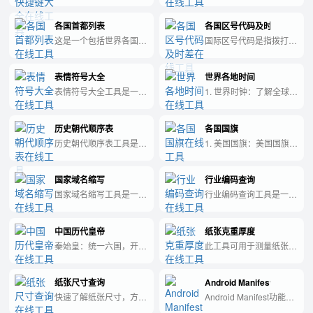
用快捷键的大全工具，让
币之一，也是全球主要的
你快速掌握WPS的操作
储备货币之一。 欧元：
各国首都列表
各国区号代码及时差
技巧，提高工作效率。
欧洲联盟成员国的官方货
币，在整个欧洲范围内广
这是一个包括世界各国首
国际区号代码是指拨打国
泛使用和交易。 英镑：
都的列表工具，快速了解
际电话时需要加上的数
英国的官方货币，是全球
每个国家与其首都的基本
字，用于指示被拨打的国
最古老和最有价值的货币
表情符号大全
世界各地时间
信息。
家或地区。时差工具可帮
之一。 人民币：中国的
助你计算不同地区与本地
表情符号大全工具是一款
1. 世界时钟：了解全球
官方货币，是全球最重要
时差，便于进行跨时区的
集成了各种表情符号的工
24个不同时区的时间，
的货币之一，也是世界前
交流、安排行程等。
具，方便用户在不同场合
轻松安排国际电话、视频
三大储备货币之一。 日
历史朝代顺序表
各国国旗
使用表情来表达情感，让
会议和旅行计划。 2. 时
元：日本的官方货币，是
文字沟通更生动有趣。
区转换器：快速将不同时
历史朝代顺序表工具是一
1. 美国国旗：美国国旗有
亚洲地区最重要的货币之
区之间的时间进行转换，
种帮助人们系统地了解中
红、白、蓝三种颜色，代
一，也是投资者常用的避
让跨越国界的沟通更加高
国历史朝代先后顺序的工
表勇气、纯洁和正义。 2.
险货币。 加元：加拿大
效便利。 3. 日期计算
国家域名缩写
行业编码查询
具，方便人们快速定位并
英国国旗：英国国旗被称
的官方货币，在全球范围
器：计算两个日期之间的
理解不同朝代的历史事
为“联合旗帜”，它是由英
国家域名缩写工具是一款
行业编码查询工具是一种
内受到广泛的接受，尤其
天数、周数、月数和年
件、文化传承和社会发展
格兰、苏格兰和威尔士三
能够通过输入国家或地区
方便快捷的工具，用于查
在交易北美自由贸易区方
数，帮你轻松安排人生中
的工具。
个国家的旗帜组成的。 3.
名，快速生成该地区国家
询不同行业的标准行业分
面，具有极高的重要性。
的重要日子。 4. 时区提
中国国旗：中国国旗是由
中国历代皇帝
纸张克重厚度
域名缩写的工具，便于在
类码（如国民经济行业分
澳元：澳大利亚的官方货
醒器：设定重要事件的起
五星红旗和红色底布组成
网址等场合快速使用。
类、税务行业分类、银行
秦始皇：统一六国，开创
此工具可用于测量纸张的
币，在世界经济中扮演重
始时间和所在时区，自动
的，五星代表中国共产党
业分类等），帮助用户准
中国中央集权制度。 汉
克重和厚度。
要角色，
提醒你全球各地的时差和
领导下的五个社会阶级：
确了解企业所属行业及相
武帝：开创“汉武帝时期”
日程安排。 5. 日出日落
工人阶级、农民阶级、城
关规定。
纸张尺寸查询
Android Manifest功能与权
的文艺复兴，尊儒抑法，
表：查看全球各地的日
市小资产阶级、民族资产
缔造大汉文化。 唐太
快速了解纸张尺寸，方便
Android Manifest功能与
出、日落、黄昏和黎明时
阶级和知识分子。 4. 日
宗：贞观之治，开放丝绸
工作使用
权限工具是一种用于在