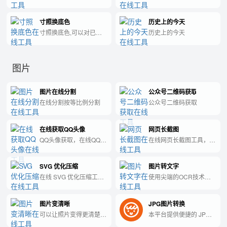
的不可或缺的工具。
够帮助用户快速创建和管
帮助求职者快速创建专业
理各种Excel模板的实用
简洁的个人简历的在线工
寸照换底色
历史上的今天
工具。
具。
寸照换底色,可以对已有
历史上的今天
的寸照进行更换底色。
图片
图片在线分割
公众号二维码获取
在线分割按等比例分割
公众号二维码获取
在线获取QQ头像
网页长截图
QQ头像获取，在线QQ头
在线网页长截图工具，支
像下载
持粘贴 HTML 或 URL 生
成长图，纯前端
SVG 优化压缩
图片转文字
html2canvas 处理。
在线 SVG 优化压缩工
使用尖端的OCR技术毫
具，去除冗余属性与注
不费力地将图像转换为文
释，减小文件体积，纯前
本。释放视觉数据的潜
图片变清晰
JPG图片转换
端处理。
力。
可以让照片变得更清楚一
本平台提供便捷的 JPG
些。
在线转换服务，轻松将文