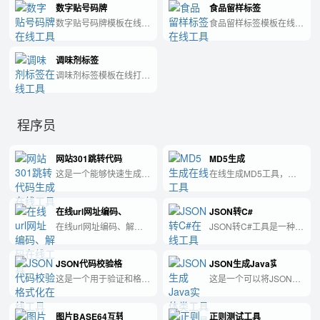
数字贴号码牌
食品留样标签
数字贴号码牌模板在线打
食品留样标签模板在线打
印，这个页面是专门做数
印，这个页面是专门做食
字贴号码牌模板。
品留样标签模板。
调味剂标签
调味剂标签模板在线打
印，这个页面是专门做调
味剂标签模板。
程序员
网站301跳转代码生成
MD5生成
这是一个能够快速生成
在线生成MD5工具，程
301跳转代码的实用工
序员经常用得上。
具，帮助网站管理员实现
在线url网址编码、解码
JSON转C#
网站页面的重定向。
在线url网址编码、解码
JSON转C#工具是一种方
工具是一种便捷的工具，
便快捷的工具，可将
可以将URL进行编码或者
JSON格式数据快速转换
JSON代码校验格式化
JSON生成Java实体类工具
解码，使得URL在不同的
为C#语言定义的类，简
网络环境中可以进行正确
化了编程过程。
这是一个用于验证和格式
这是一个可以将JSON数
的传输和识别。
化JSON代码的工具。
据快速转换为Java实体
类的便捷工具。
图片BASE64互转
正则测试工具