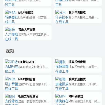
wav,mp3,mp4,mov格式
将音频文件大小减小的软
中的音频转为文字。
件。
M4A转换器
音乐伴奏提取
M4A转换器是一款方便快
音乐伴奏提取工具是一种
捷的音频格式转换工具，
能够分离音乐声和人声的
可以实现M4A格式转换为
软件工具，让用户可以获
音乐人声提取
MP3、WAV、FLAC等多
得纯净的伴奏音乐，以便
种音频格式。
于进行混音、翻唱等创
该音乐人声提取工具是一
作。
种有效的软件，可自动分
离音乐中的歌声和背景音
乐，让用户更轻松地进行
视频
音频编辑和混音。
GIF转为MP4
提取视频音频
将GIF动画文件转换为
提取视频音频工具是一款
MP4视频文件的实用工
实用的软件，可以帮助用
具。
户轻松快捷地从视频文件
MP4增加音量
视频加速播放
中提取出音频部分。
这款MP4音量增强工具能
视频加速播放工具可以加
帮助用户快速调整MP4文
速您的视频播放速度，让
件的音量大小，让您的音
您高效地观看视频内容。
视频去除背景音
MP4转换器
乐和视频播放更加清晰、
响亮。
这是一款能够去除视频背
MP4转换器工具是一款方