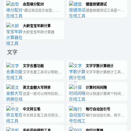
血型缘分配对
键盘按键测试
“通过测试双方血型，预
键盘按键测试工具是一款
测你和TA之间的血型缘
专为测试键盘按键功能而
分，帮助你更好地了解彼
设计的实用工具，可以帮
大龄宝宝年龄计算器
此。”
助用户快速准确地检测键
盘是否正常工作。
大龄宝宝年龄计算器
文字
文字去重功能
文字字数计算统计
文字去重工具可以帮助用
文字字数计算统计工具是
户自动检测和消除重复的
一种方便快捷的工具，可
文字内容，提高写作效
以帮助用户准确计算文本
英文金额大写转换
计算时间间隔
率。
内容的字数、字符数、单
词数等信息。
这是一款可以将阿拉伯数
可以快速计算两个时间之
字金额转换为中文大写金
间有多少天
额的实用工具。
中文转五笔
每行自动加引号
中文转五笔工具可将汉字
每行自动加引用，用于
转为对应的五笔编码，轻
MYSQL等数据库的IN查
松输入繁琐的中文。
询
手机号码提取工具
空行计算器