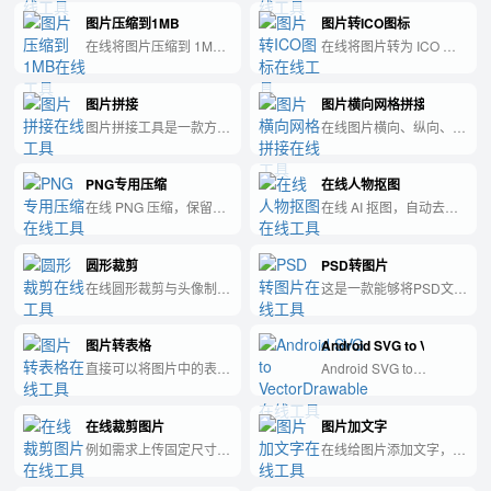
理不上传服务器。
理。
图片压缩到1MB
图片转ICO图标
在线将图片压缩到 1MB
在线将图片转为 ICO 图
以内，纯前端处理。
标，支持透明
PNG/WebP，可生成
图片拼接
图片横向网格拼接
16/32/48/256 多尺寸
favicon，纯前端处理不
图片拼接工具是一款方便
在线图片横向、纵向、网
上传服务器。
快捷的软件，可将多张图
格拼接，多图排版一键完
片自动拼接在一起，实现
成，纯前端 Canvas 处
PNG专用压缩
在线人物抠图
无缝拼接效果，适用于拼
理。
接图片墙、全景照片等多
在线 PNG 压缩，保留透
在线 AI 抠图，自动去除
种场景。
明通道，支持色彩量化与
图片背景并输出透明
缩放，纯前端处理。
PNG，支持
圆形裁剪
PSD转图片
JPG/PNG/WebP/HEIC/AVIF/
等常见格式，纯前端处理
在线圆形裁剪与头像制
这是一款能够将PSD文件
不上传服务器，首次加载
作，拖拽缩放定位，支持
快速转换成图片格式的实
模型需等待。
透明 PNG 导出，纯前端
用工具。
图片转表格
Android SVG to VectorDra
Canvas 处理。
直接可以将图片中的表格
Android SVG to
转为EXCEL
VectorDrawable
在线裁剪图片
图片加文字
例如需求上传固定尺寸的
在线给图片添加文字，可
情况下，可以使用本工
调整字体、颜色、透明度
具，不需要额外下载软件
并拖拽定位，纯前端