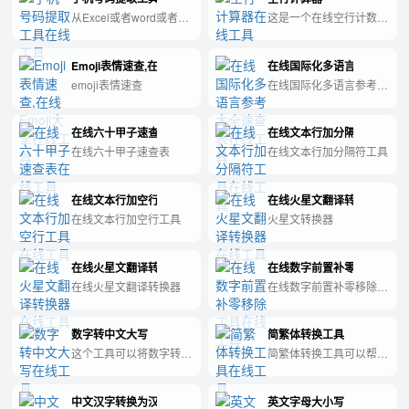
从Excel或者word或者其
这是一个在线空行计数
他相关文本中将所有手机
器，可用于计算文本或文
号码提取出来。
件中空行的数量。即使一
Emoji表情速查,在线Emoji大全
在线国际化多语言参考大全
行中只包含不可见的空白
字符（例如空格或制表
emoji表情速查
在线国际化多语言参考大
符），也将被视为空行。
全速查表
在粘贴或更改文本后，它
会自动计算空行的数目。
在线六十甲子速查表
在线文本行加分隔符工具
在线六十甲子速查表
在线文本行加分隔符工具
在线文本行加空行工具
在线火星文翻译转换器
在线文本行加空行工具
火星文转换器
在线火星文翻译转换器
在线数字前置补零移除工具
在线火星文翻译转换器
在线数字前置补零移除工
具
数字转中文大写
简繁体转换工具
这个工具可以将数字转换
简繁体转换工具可以帮助
成中文大写形式，方便你
用户将中文文章从简体转
在书写中文金额或其他需
化为繁体或从繁体转化为
中文汉字转换为汉语拼音
英文字母大小写
要大写阿拉伯数字的场合
简体，提高文本可读性。