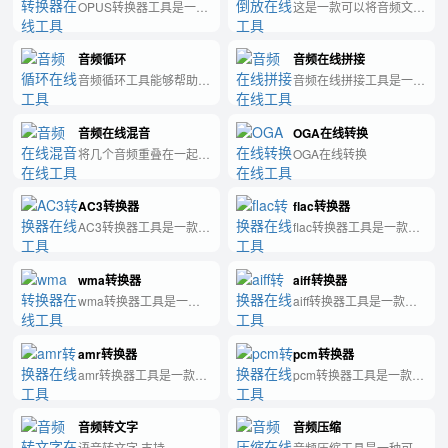
足用户多样化的转换需
OPUS转换器工具是一款
这是一款可以将音频文件
求。
功能强大的文件格式转换
倒放的工具。
工具，能够帮助用户快
音频循环
音频在线拼接
速、轻松地将各种常见的
文件格式转换为所需的格
音频循环工具能够帮助用
音频在线拼接工具是一种
式。
户快速、方便地循环播放
方便快捷的工具，可以帮
音频文件，并且支持自定
助用户将多个音频文件进
音频在线混音
OGA在线转换
义循环起止点，提高学
行拼接，实现音频自由编
习、练习、演奏等方面的
辑。
将几个音频重叠在一起混
OGA在线转换
效率。
音播放
AC3转换器
flac转换器
AC3转换器工具是一款可
flac转换器工具是一款可
以将音频文件格式转换为
以将音频文件格式转换为
AC3格式的实用工具。
FLAC格式的实用工具。
wma转换器
aiff转换器
wma转换器工具是一款
aiff转换器工具是一款可
可以将音频文件格式转换
以将音频文件格式转换为
为WMA格式的实用工
aiff格式的实用工具。
amr转换器
pcm转换器
具。
amr转换器工具是一款可
pcm转换器工具是一款可
以将音频文件格式转换为
以将音频文件格式转换为
AMR格式的实用工具。
PCM格式的实用工具。
音频转文字
音频压缩
语音转文字,支持
音频压缩工具是一种可以