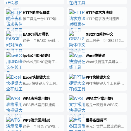
览器身份表示的字符串，
方便快捷地获取各种符
它包含浏览器类型、版
号、特殊字符的工具，可
HTTP响应头和请求头信息对照表
HTTP请求方法对照表
本、操作系统等信息，用
用于写作、编程、设计和
于服务器识别和优化网
文字处理等多个场景。
该工具是一份HTTP响应
HTTP请求方法对照表工
页。常见的PC浏览器包
头和请求头信息对照表，
具，是一种用于查看
括Chrome、Firefox、
可以帮助开发人员理解和
HTTP请求方法对照表的
Safari、Edge等，移动端
EASCII码对照表
GB2312简体中文编码表
调试HTTP请求和响应。
工具，可以帮助用户更好
浏览器则包括Safari、
地理解HTTP请求的各种
这是一个EASCII码对照
该工具是一份 GB2312
Chrome、微信等。
方法的意义和用途。
表工具，可以快速查找
简体中文编码表，可用于
EASCII码的对应字符，
查找和转换 GB2312 编
ipv6公用DNS查询
Word快捷键
方便编程和其他相关工
码。
作。
IPv6公用DNS查询工具
Word快捷键工具可以帮
可以帮助用户快速查询
助用户提高办公效率，通
IPv6地址，并提供可靠的
过设置常用的快捷键，简
Excel快捷键大全
PPT快捷键大全
DNS解析服务。
化文档编辑操作，让工作
更加便捷高效。
Excel快捷键大全工具是
PPT快捷键大全工具是一
一种能够帮助用户快速掌
款汇总了Microsoft
握和使用Excel软件中所
PowerPoint常用快捷键
WPS表格常用快捷键大全
WPS文字常用快捷键大全
有快捷键操作的工具。
的工具，可以帮助用户更
快地完成PPT制作，提高
WPS表格常用快捷键大
这是一款包含WPS文字
工作效率。
全工具提供了丰富的快捷
处理常用快捷键的工具，
键，帮助您更高效地操作
方便用户快速完成各种操
WPS演示常用快捷键大全
世界各国货币
表格，提升工作效率。
作。
这是一个收录了WPS常
美元：世界上最流通的货