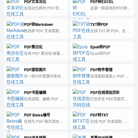
PDF文本对比
PDF转EXCEL
来调整文档大小。
率。
在线对比两份 PDF 的文
这是一款高效的PDF转
本差异，高亮增删内容，
EXCEL工具，可以帮助
纯前端处理。
您快速将PDF文件转换为
PDF转Markdown
TXT转PDF
可编辑的EXCEL格式。
在线将 PDF 文本提取为
在线 TXT 转 PDF，支持
Markdown 格式，纯前端
中文，浏览器本地生成，
处理，适合 AI 与检索。
不上传服务器。
PDF黑白化
Epub转PDF
在线 PDF 黑白化/省墨处
Epub转PDF
理，转为灰度版 PDF，
纯前端处理。
PDF提取图片
PDF附件管理
在一些PDF里面中夹杂了
在线提取或嵌入 PDF 附
图片，如果需要提取里面
件，纯前端处理，多附件
的全部的配图可以用这个
自动 ZIP。
PDF书签编辑
PDF在线添加页码
功能
在线读取、编辑 PDF 书
已合并至 PDF页眉页脚/
签目录并导出，纯前端处
加页码
理。
（pdfheaderfooter）
PDF Bates编号
PDF转TXT
在线为 PDF 每页添加
在线 PDF 文本提取，浏
Bates 法律编号，纯前端
览器本地读取文字内容，
无损处理。
不上传服务器。
PDF书本排版
发票PDF处理