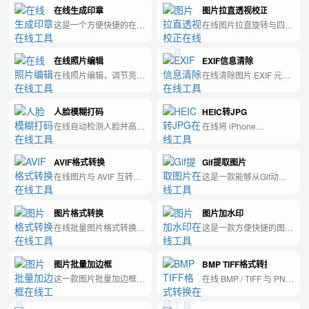
在线生成印章
图片拉直透视校正
Canvas 处理。
这是一个方便快捷的在线
在线图片拉直旋转与四点
印章生成工具。
透视校正，适合拍照文档
与建筑图，纯前端处理。
在线照片编辑
EXIF信息清除
在线照片编辑，调节亮
在线清除图片 EXIF 元数
度、对比度、饱和度与黑
据（GPS、拍摄设备
白效果，实时预览，纯前
等），保护隐私，纯前端
人脸模糊打码
HEIC转JPG
端处理。
重绘导出。
在线自动检测人脸并高斯
在线将 iPhone
模糊打码，适合晒娃与证
HEIC/HEIF 照片转为
件照隐私处理，纯前端
JPG 或 PNG，纯前端处
AVIF格式转换
Gif提取图片
AI 检测。
理。
在线图片与 AVIF 互转，
这是一款能够从Gif动画
支持质量调节，纯前端
中提取图片的工具。
Canvas 处理。
图片格式转换
图片加水印
在线批量图片格式转换，
这是一款方便快捷的图片
支持
加水印工具，可帮助您轻
WebP/JPEG/PNG/AVIF/BMP
松保护您的图片版权，同
图片批量加边框
BMP TIFF格式转换
输出，可导入
时提升图片品牌识别度。
HEIC/AVIF/TIFF 等格
这一款图片批量加边框工
在线 BMP / TIFF 与 PNG
式，纯前端处理。
具可以方便地帮您快速的
/ JPG 互转，支持批量导
给图片加入各种边框
出 ZIP，纯前端处理。