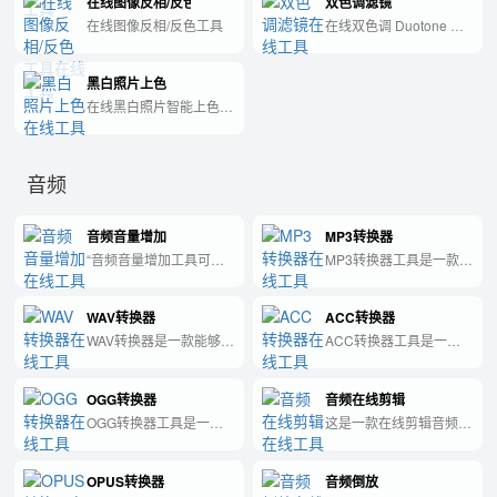
在线图像反相/反色工具
双色调滤镜
在线图像反相/反色工具
在线双色调 Duotone 滤
镜，自定义阴影与高光颜
色，纯前端 Canvas 处
黑白照片上色
理。
在线黑白照片智能上色，
DeepLab 语义分割识别
天空/草地/人物等区域，
首次需下载模型，纯前端
音频
处理不上传服务器。
音频音量增加
MP3转换器
“音频音量增加工具可以
MP3转换器工具是一款可
方便地为音频文件进行音
以将音频文件格式转换为
量调整，让声音更加清晰
MP3格式的实用工具。
WAV转换器
ACC转换器
响亮。”
WAV转换器是一款能够将
ACC转换器工具是一款
音频文件格式转换为WAV
能够将音频格式从ACC
格式的实用工具。
转换为其他常用格式的实
OGG转换器
音频在线剪辑
用工具。
OGG转换器工具是一款
这是一款在线剪辑音频的
方便实用的软件，可将
工具，可轻松裁剪、合
OGG音频格式无损转换
并、转换音频文件，满足
OPUS转换器
音频倒放
为其他常见音频格式，满
您的任何音频剪辑需求。