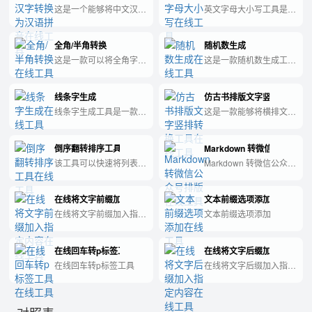
使用。
这是一个能够将中文汉字
英文字母大小写工具是一
转换为汉语拼音的工具，
种能够自动将英文单词或
方便人们快速学习汉语发
句子转换为大写或小写形
全角/半角转换
随机数生成
音及拼写。
式的实用工具。
这是一款可以将全角字符
这是一款随机数生成工
转换为半角字符，或将半
具，能够帮助用户快速生
角字符转换为全角字符的
成任意范围的随机数。
线条字生成
仿古书排版文字竖排转换工
工具。
线条字生成工具是一款可
这是一款能够将横排文字
以自动将文字转化为线
转换为竖排文字的仿古书
条，生成专属个性化文字
排版工具。
倒序翻转排序工具
Markdown 转微信公众号排
艺术的工具。
该工具可以快速将列表中
Markdown 转微信公众号
的元素进行倒序翻转排
排版工具，实时预览
序。
578px 宽度样式，一键复
在线将文字前缀加入指定内容
文本前缀选项添加
制 HTML 粘贴到公众号
编辑器。
在线将文字前缀加入指定
文本前缀选项添加
内容
在线回车转p标签工具
在线将文字后缀加入指定内
在线回车转p标签工具
在线将文字后缀加入指定
内容