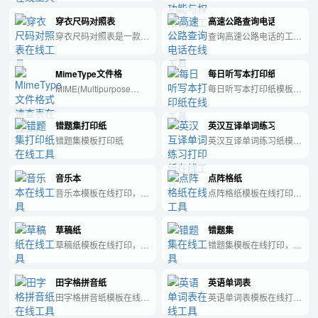
间，规划户外活动和旅行
本国旗：日本国旗被称为
之路，推进科技文化，崇
Android应用程序中声明
计划更加精确。 6. 时间
“日章旗”，由一个红色圆
尚儒学。 宋太祖：满门
穿衣尺码对照表
高速公路查询电话
应用程序组件和权限的
线：了解历史上的各大事
形和一个白色背景组成，
文人，治才独步，含三绝
XML文件。
穿衣尺码对照表是一款方
查询高速公路电话的工
件、人物与文化成就，让
代表着太阳和日本的和
之豪，同治端拱。 明太
便快捷的工具，可帮助您
具，快速方便的获取所需
你更深
平。 5. 韩国国旗：韩国
祖：开创明朝，肃靖有
查找不同国家或品牌的尺
信息。
国旗被称为“太极旗”，是
功，重文重武，对外开
MimeType文件格式速查表
每日听写本打印纸
码对应关系，轻松选购适
由一组对称的黑白圆圈和
放。 清高宗：实现中华
合自己的服装。
MIME(Multipurpose
每日听写本打印纸模板在
四个象征
民族的统一，改革创新，
Internet Mail
线打印，这个页面是专门
推动现代化建设。
Extensions)多用途互联
做每日听写本打印纸模
错题集打印纸
英汉互译单词练习打印纸
网邮件扩展类型。是设定
板，帮老师或者你个人减
某种扩展名的文件用一种
少重复做打印纸的重复劳
错题集模板打印纸
英汉互译单词练习纸模板
应用程序来打开的方式类
动。
在线打印，这个页面是专
型，当该扩展名文件被访
门做英汉互译单词练习纸
问的时候，浏览器会自动
音乐本
点阵格纸
模板，帮老师或者你个人
使用指定应用程序来打
减少重复做打印纸的重复
音乐本模板在线打印，这
点阵格纸模板在线打印，
开。多用于指定一些客户
劳动。
个页面是专门做音乐本模
这个页面是专门做点阵格
端自定义的文件名，以及
板，帮个人减少重复做打
纸模板，帮个人减少重复
一些媒体文件打开方式。
草稿纸
错题集
印纸的重复劳动。
做打印纸的重复劳动。
草稿纸模板在线打印，这
错题集模板在线打印，这
个页面是专门做草稿纸模
个页面是专门做错题集模
板，帮个人减少重复做打
板，帮个人减少重复做打
田字格拼音纸
英语单词表
印纸的重复劳动。
印纸的重复劳动。
田字格拼音纸模板在线打
英语单词表模板在线打
印，这个页面是专门做田
印，这个页面是专门做英