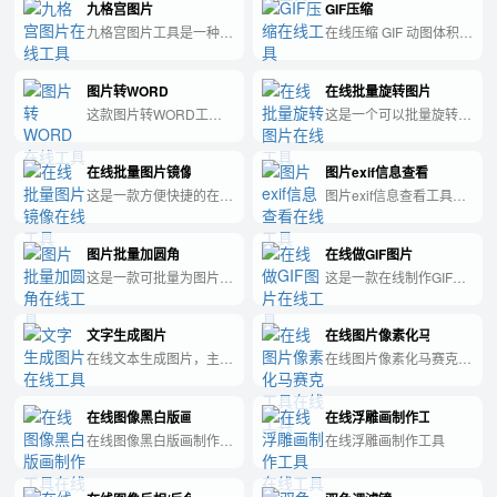
九格宫图片
GIF压缩
九格宫图片工具是一种能
在线压缩 GIF 动图体积，
将一个图片拆分成九个相
可调节质量与缩放比例，
等的小格子，让你可以在
纯前端处理。
图片转WORD
在线批量旋转图片
网页或社交媒体上方便地
展示一组图片或照片的工
这款图片转WORD工具
这是一个可以批量旋转图
具。
可以快速将图片中的文字
片的在线工具。
识别并转换成Word文
在线批量图片镜像
图片exif信息查看
档，方便您进行编辑和处
理。
这是一款方便快捷的在线
图片exif信息查看工具可
批量图片镜像工具，一键
以帮助用户快速、方便地
实现多张图片的镜像效
查看图片的拍摄日期、曝
图片批量加圆角
在线做GIF图片
果，让您的设计工作更加
光时间、焦距等详细信
高效。
息，让用户更好地管理和
这是一款可批量为图片添
这是一款在线制作GIF图
利用图片资源。
加圆角的工具，让您的图
片的工具，简单易用，让
片更加美观，操作简单高
你轻松在社交媒体或博客
文字生成图片
在线图片像素化马赛克工具
效。
上分享你的创意。
在线文本生成图片，主要
在线图片像素化马赛克工
用于微博或者朋友圈发图
具
在线图像黑白版画制作工具
在线浮雕画制作工具
在线图像黑白版画制作工
在线浮雕画制作工具
具