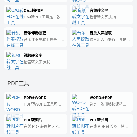
WORD文件格式，方便
CAJ转PDF
音频转文字
用户编辑和修改。
CAJ转PDF工具是一款功
语音转文字,支持
能强大的软件，可以将中
wav,mp3,mp4,mov格式
国知网文献格式CAJ转换
中的音频转为文字。
音乐伴奏提取
音乐人声提取
成PDF格式，方便用户进
行阅读和使用。
音乐伴奏提取工具是一种
该音乐人声提取工具是一
能够分离音乐声和人声的
种有效的软件，可自动分
软件工具，让用户可以获
离音乐中的歌声和背景音
视频转文字
得纯净的伴奏音乐，以便
乐，让用户更轻松地进行
于进行混音、翻唱等创
音频编辑和混音。
语音转文字,支持
作。
wav,mp3,mp4,mov格式
中的音频转为文字。
PDF工具
PDF转WORD
WORD转PDF
PDF转WORD工具可以
这是一款能够快速将
将PDF文件格式转化为
Word文档转换为PDF格
WORD文件格式，方便
式的工具。
PDF转图片
PDF转长图
用户编辑和修改。
在线 PDF 转图片 ZIP
在线 PDF 转长图，将所
包，每页导出为 JPG，
有页面合并为一张长图，