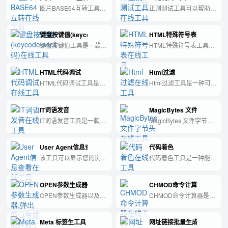
图片BASE64互转工具是
正则测试工具可以帮助用
一种在线工具，可以将图
户测试正则表达式是否符
片转换为BASE64编码，
合预期，并快速定位匹配
键盘按键值(keycode,ascii码)
HTML特殊符号表
也可以将BASE64编码转
错误，提高编程效率。
换为图片。
键盘按键值工具是一款能
HTML特殊符号表工具是
够帮助您快速识别键盘按
帮助您快速查找并复制
键的键值及对应ASCII码
HTML特殊符号的实用工
HTML代码调试
Html过滤
的实用工具。
具。
HTML代码调试工具是一
Html过滤工具是一种可以
种可以用来检测和修复
帮助用户过滤掉Html代码
HTML代码中出现的错误
中不被允许的标签和属
IT词语发音
MagicBytes 文件字节头
的工具。
性，保障网页安全性和可
读性的工具。
IT词语发音工具是一款方
MagicBytes 文件字节头
便快捷的工具，可帮助用
工具是一款可以快速识别
户正确地发音各种IT领域
文件类型的工具，通过查
User Agent信息查看
代码着色
的术语和专业词汇。
询文件字节头信息来确定
文件的真实格式。
该工具可以显示您的浏览
代码着色工具是一种能够
器的User Agent信息，方
将程序代码按照不同语法
便检查浏览器版本和特
元素进行彩色标记的辅助
OPEN参数生成器,弹出窗口生成器
CHMOD命令计算器
性。
开发工具。
OPEN参数生成器以及弹
CHMOD命令计算器是一
出窗口生成器工具可轻松
款在线工具，用于计算
创建定制化的弹出窗口及
Linux系统中文件或目录
Meta 标签生工具
网址链接批量生成器
其对应链接，方便用户快
的权限码。