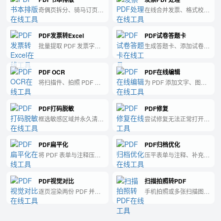
奇偶页拆分、骑马订页序
在线合并发票、格式校验
重排，纯前端 PDFLib 处
与 A4 排版，纯前端处理
理。
不上传。
PDF发票转Excel
PDF试卷答题卡
批量提取 PDF 发票字段
生成答题卡、添加试卷
并导出 CSV 表格，Excel
头、A4 排版与合并，纯
可直接打开。
前端处理。
PDF OCR
PDF在线编辑
将扫描件、拍照 PDF 识
为 PDF 添加文字、图
别为可搜索 PDF，支持
片、高亮标记和矩形框，
Ctrl+F 查找文字，保留原
支持逐页编辑后导出。
PDF打码脱敏
PDF修复
始版面。
框选敏感区域并永久清除
尝试修复无法正常打开的
内容，适用于合同、简
PDF，支持结构重写与页
历、发票脱敏。
面重建。
PDF扁平化
PDF归档优化
将 PDF 表单与注释压平
压平表单与注释、补充归
为不可编辑内容，便于归
档元数据，便于长期保存
档与分享。
与分享（非 PDF/A 官方
PDF视觉对比
扫描拍照转PDF
认证）。
逐页渲染两份 PDF 并标
手机拍照或多张扫描图一
记视觉差异，比文本对比
键合成 PDF，支持排序
更直观。
与文档增强。