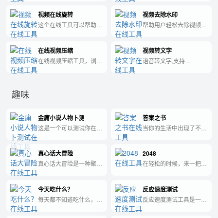
的工具，能够满足用户不
文件转换为MPG格式，
视频在线旋转
视频去除水印
同的视频制作需求。
帮助用户更方便地播放和
使用。
这个在线工具可以帮助用
帮助用户轻松去除视频中
户快速将视频文件在线旋
的水印。水印是在视频中
转90度、180度或270
添加的标识，常见于各种
在线视频压缩
视频转文字
度，从而方便用户在各种
社交媒体平台、影片制作
场合下查看和分享视频。
等领域。我们的去水印服
在线视频压缩工具，浏览
语音转文字,支持
务通过先进的算法和技
器本地 FFmpeg 压缩
wav,mp3,mp4,mov格式
术，快速准确地识别和消
MP4/WebM/MOV，可调
中的音频转为文字。
除视频中的水印，保留原
节质量与分辨率，不上传
趣味
始视频的质量和清晰度。
服务器。
金庸小说人物卜测试
答案之书
这是一个可以测试你在金
当你的生活中出现了不能
庸小说中最像哪个人物的
解决的问题时，随便打开
工具。
一页，这本书会给你答
真心话大冒险
2048
案。
真心话大冒险是一种聚会
在轻松的时候，来一把
娱乐游戏，又名诚实与大
2048的小游戏吧！
胆。双方通过猜拳等方式
今天吃什么？
反应速度测试
比试，输了的一方就要选
择“真心话”或者是“大冒
每天都不知道吃什么，来
反应速度测试工具是一种
险”。
用下这个工具！
帮助人们测试和训练反应
速度的工具。