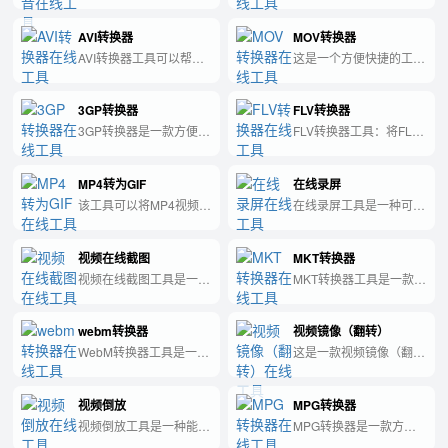
景音的工具。
便实用的工具，可以将各
种视频格式转换成MP4格
AVI转换器
MOV转换器
式，用于更广泛的设备兼
容性和高清视频播放。
AVI转换器工具可以帮助
这是一个方便快捷的工
你快速转换视频格式，让
具，可以将各种格式的视
你的视频兼容更多设备和
频文件转换为 MOV 格
3GP转换器
FLV转换器
播放器。
式，让您随时随地畅享高
清视频。
3GP转换器是一款方便实
FLV转换器工具：将FLV
用的视频格式转换工具，
格式视频转换为常见的视
可以将多种视频格式转换
频格式，方便储存和播
MP4转为GIF
在线录屏
为3GP格式，适用于手机
放。
等移动设备的播放。
该工具可以将MP4视频文
在线录屏工具是一种可以
件转换为GIF动态图文
在网页上进行屏幕录制的
件。
工具，方便用户展示操作
视频在线截图
MKT转换器
过程和制作教程。
视频在线截图工具是一款
MKT转换器工具是一款简
可以快速提取在线视频的
单易用的文件转换工具，
静态图片的工具。
能快速转换多种格式的媒
webm转换器
视频镜像（翻转）
体文件，帮助用户轻松处
理不同类型的数据。
WebM转换器工具是一款
这是一款视频镜像（翻
快速、简便的软件，能够
转）工具，可以快速、简
将视频文件格式从其他格
便地让您的视频水平、垂
视频倒放
MPG转换器
式转换为WebM格式，便
直翻转，满足您的镜像需
于在互联网上进行共享和
求。
视频倒放工具是一种能够
MPG转换器是一款方便
上传。
快速将视频进行倒放处理
实用的工具，可以将视频