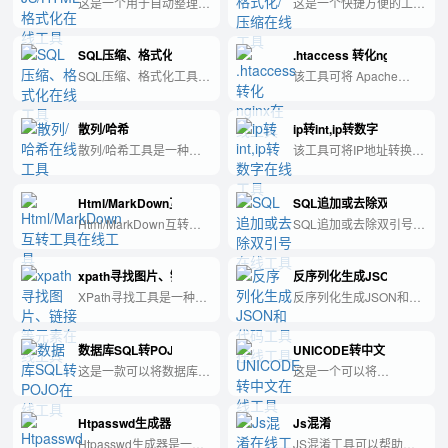
的格式，提高页面加载速
这是一个用于自动整理、
这是一个快捷方便的工
度和代码质量。
美化和优化JavaScript和
具，可以帮助您格式化或
HTML代码的工具。
压缩XML文件，提高您的
SQL压缩、格式化
.htaccess 转化nginx
工作效率。
SQL压缩、格式化工具是
该工具可将 Apache
一款帮助用户压缩、优化
.htaccess 文件转换为
和美化SQL语句的工具。
Nginx 服务器配置文件，
散列/哈希
ip转int,ip转数字
使 Nginx 网站管理员能
够轻松地迁移和管理网
散列/哈希工具是一种用
该工具可将IP地址转换为
站。
于将任意长度的消息压缩
对应的整数形式，方便进
成固定长度摘要的工具，
行计算和存储。
Html/MarkDown互转工具
SQL追加或去除双引号
用于数字签名、数据完整
性检查和密码学安全等领
Html/MarkDown互转工
SQL追加或去除双引号工
域。
具是一款方便快捷的在线
具是一款可以快速添加或
文本格式转换工具，可将
删除SQL语句中字符串变
xpath寻找图片、链接等元素
反序列化生成JSON和代码工
Html和MarkDown格式之
量的双引号的工具。
间互相转换，让您的文本
XPath寻找工具是一种能
反序列化生成JSON和代
编辑工作更加便捷高效。
够快速定位网页中所需图
码工具是一种可将JSON
片、链接等元素的工具。
数据流转换为相应程序代
数据库SQL转POJO
UNICODE转中文
码并进行反序列化的工
具。
这是一款可以将数据库表
这是一个可以将
结构转换为Java对象的
UNICODE编码转换为中
工具，帮助开发者快速生
文字符的工具。
Htpasswd生成器
Js混淆
成POJO代码，提高开发
效率。
Htpasswd生成器是一个
JS混淆工具可以帮助开