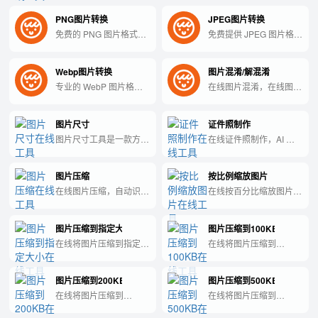
件转换为 JPG 格式，快
PNG图片转换
JPEG图片转换
速高效，操作简便。
免费的 PNG 图片格式转
免费提供 JPEG 图片格式
换工具，在线即可使用，
转换服务，在线操作便
支持多种格式转换为
捷，快速将各类图片转成
Webp图片转换
图片混淆/解混淆
PNG，快速且免费。
JPEG 格式。
专业的 WebP 图片格式
在线图片混淆，在线图片
转换工具，在线免费使
解混淆，免费在线图片加
用，轻松搞定图片格式转
密解密
图片尺寸
证件照制作
换。
图片尺寸工具是一款方便
在线证件照制作，AI 抠
快捷调整图片尺寸的工
图换白/蓝/红底，支持 1
具。
寸/2寸/护照等规格，纯前
图片压缩
按比例缩放图片
端处理。
在线图片压缩，自动识别
在线按百分比缩放图片尺
透明通道：透明图保留
寸，支持 1%-500% 批量
PNG Alpha，不透明图输
处理，纯前端 Canvas 处
图片压缩到指定大小
图片压缩到100KB
出 JPEG；也可手动选择
理。
输出格式。
在线将图片压缩到指定
在线将图片压缩到
KB 大小，支持
100KB 以内，适合报名
JPG/PNG，纯前端二分
上传、政务平台限制，纯
图片压缩到200KB
图片压缩到500KB
法压缩。
前端处理。
在线将图片压缩到
在线将图片压缩到
200KB 以内，纯前端处
500KB 以内，纯前端处