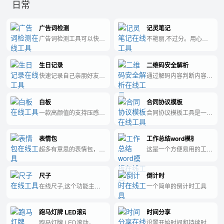
日常
广告词检测
记灵笔记
广告词检测工具可以快速
不艳丽,不过分。用心感
检测广告中的敏感词汇和
受,写笔记的本质。愿简
违禁内容，确保广告的合
约朴素的素记,能带给您
生日记录
二维码安全解析
规性和可信度。
写笔记的平静。随时随地
记录你想的...
快速记录自己亲朋好友的
通过解码内容判断内容真
生日~
实性再使用手机扫描以防
止恶意病毒二维码传播
白板
合同协议模板
一款高颜值的支持压感的
合同协议模板工具是一款
在线白板应用
帮助用户快速生成合同文
本的工具，大大减少了手
表情包
工作总结word模板
写或找专业律师起草的时
间和费用。
超多有意思的表情包，直
这是一个方便易用的工作
接用就好了
总结模板，能够帮助您快
速整理工作成果、提高工
尺子
倒计时
作效率。
在线尺子,这个功能主要
一个简单的倒计时工具
是在首页上面使用
跑马灯牌 LED滚动
时间分享
跑马灯牌 LED滚动，用
设置开始时间和持续时