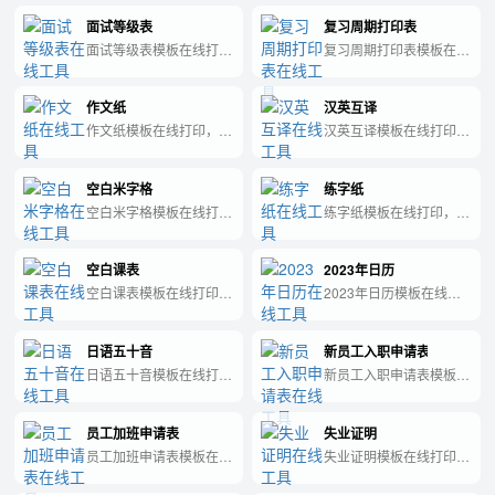
字格拼音纸模板，帮个人
语单词表模板。
面试等级表
复习周期打印表
减少重复做打印纸的重复
劳动。
面试等级表模板在线打
复习周期打印表模板在线
印，这个页面是专门做面
打印，这个页面是专门做
试等级表模板。
复习周期打印表模板。
作文纸
汉英互译
作文纸模板在线打印，这
汉英互译模板在线打印，
个页面是专门做作文纸模
这个页面是专门做汉英互
板。
译模板。
空白米字格
练字纸
空白米字格模板在线打
练字纸模板在线打印，这
印，这个页面是专门做空
个页面是专门做练字纸模
白米字格模板。
板。
空白课表
2023年日历
空白课表模板在线打印，
2023年日历模板在线打
这个页面是专门做空白课
印，这个页面是专门做
表模板。
2023年日历模板。
日语五十音
新员工入职申请表
日语五十音模板在线打
新员工入职申请表模板在
印，这个页面是专门做日
线打印，这个页面是专门
语五十音模板。
做新员工入职申请表模
员工加班申请表
失业证明
板。
员工加班申请表模板在线
失业证明模板在线打印，
打印，这个页面是专门做
这个页面是专门做失业证