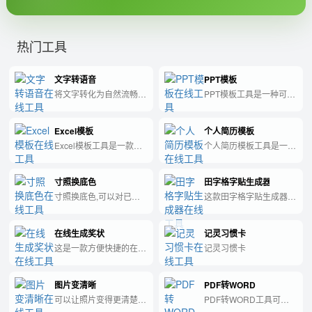
热门工具
文字转语音
PPT模板
将文字转化为自然流畅的
PPT模板工具是一种可用
人声，具有一定的感情色
于快速创建精美的演示文
彩。
稿的软件，拥有各种风
Excel模板
个人简历模板
格、色彩和图标，是优化
演示效果和提升工作效率
Excel模板工具是一款能
个人简历模板工具是一种
的不可或缺的工具。
够帮助用户快速创建和管
帮助求职者快速创建专业
理各种Excel模板的实用
简洁的个人简历的在线工
寸照换底色
田字格字贴生成器
工具。
具。
寸照换底色,可以对已有
这款田字格字贴生成器工
的寸照进行更换底色。
具可以快速生成定制的田
字格字贴，助力您提高汉
在线生成奖状
记灵习惯卡
字书写质量和美感！
这是一款方便快捷的在线
记灵习惯卡
工具，可以帮助您生成精
美的奖状，让您的嘉奖更
图片变清晰
PDF转WORD
有意义、更具诚意。
可以让照片变得更清楚一
PDF转WORD工具可以
些。
将PDF文件格式转化为