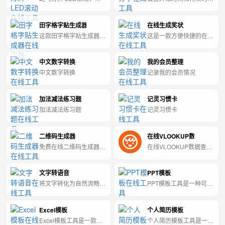
于机场接机，粉丝应援
长，分享给别人，一起干
活，互相监督
田字格字贴生成器
在线生成奖状
这款田字格字贴生成器工
这是一款方便快捷的在线
具可以快速生成定制的田
工具，可以帮助您生成精
字格字贴，助力您提高汉
美的奖状，让您的嘉奖更
中文数字转换
我的会员整理
字书写质量和美感！
有意义、更具诚意。
中文数字转换
记录我的会员情况
加法减法练习题
记灵习惯卡
加法减法练习题
记灵习惯卡
二维码生成器
在线VLOOKUP数据查询工
免费在线二维码生成器，
在线VLOOKUP数据查询
支持文本、网址、WiFi
工具
等，可自定义尺寸与容错
文字转语音
PPT模板
级别，纯前端生成。
将文字转化为自然流畅的
PPT模板工具是一种可用
人声，具有一定的感情色
于快速创建精美的演示文
彩。
稿的软件，拥有各种风
Excel模板
个人简历模板
格、色彩和图标，是优化
演示效果和提升工作效率
Excel模板工具是一款能
个人简历模板工具是一种