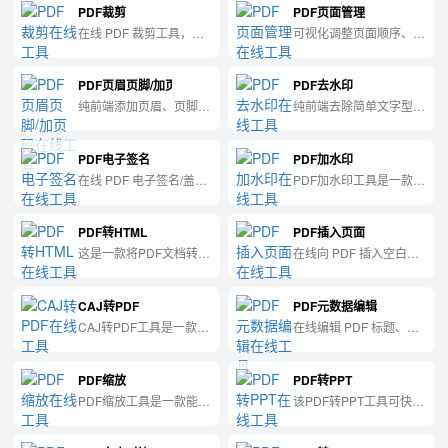
PDF裁剪
PDF页面管理
定页面或范围的页面，方
便用户进行文档处理和编
在线 PDF 裁剪工具，按
可视化调整页面顺序、删
辑。
上下左右边距裁切页面，
除或提取页面，无损导出
PDFLib 无损处理。
PDF。
PDF页眉页脚/加页码
PDF去水印
纯前端添加页眉、页脚与
纯前端去除简单文字型水
页码，支持 1/10、第N页
印，支持手动输入或自动
等格式；原 PDF 加页码
检测重复文字；不上传服
PDF电子签名
PDF加水印
已合并至此。
务器。
在线 PDF 电子签名/盖
PDF加水印工具是一款用
章，拖拽定位印章图片，
于给PDF文档添加水印的
纯前端处理不上传服务
实用工具。
PDF转HTML
PDF插入页面
器。
这是一款将PDF文档转换
在线向 PDF 插入空白页
为HTML格式的工具，方
或图片页，纯前端
便用户在网页上浏览、编
PDFLib 处理。
CAJ转PDF
PDF元数据编辑
辑和共享PDF文件。
CAJ转PDF工具是一款功
在线编辑 PDF 标题、作
能强大的软件，可以将中
者、主题、关键词等元数
国知网文献格式CAJ转换
据，纯前端处理。
PDF缩放
PDF转PPT
成PDF格式，方便用户进
行阅读和使用。
PDF缩放工具是一款能够
该PDF转PPT工具可快速
快速缩放PDF文档的工
将PDF文档转换为PPT演
具，可以自定义任意比例
示文稿，有效提高工作效