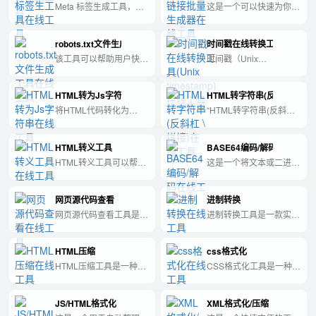
速创建自己想要的交互式
Meta 标签生成工具，可
这是一个可以快速为你的
界面及其所需参数。
快速生成符合 SEO 要求
网站生成大量链接的便捷
的 Meta 标签，为网站优
工具。
robots.txt文件生成工具
时间戳在线转换工具(Unix tim
化提供重要辅助。
该工具可以帮助用户快速
时间戳（Unix
生成符合规范的
timestamp）是指自协调
robots.txt 文件，帮助搜
世界时（UTC）的1970
HTML转为Js字符串
HTML转字符串(反斜杠 \ 拼接
索引擎更好地了解网站页
年1月1日00:00:00起至
面和内容，以获得更精准
现在所经过的秒数。它被
将HTML代码转化为
“HTML转字符串(反斜杠
的搜索结果。
广泛用于计算机系统中记
JavaScript字符串的工
拼接)工具帮助将HTML文
录和表示时间。
具。
本快速转换为字符串形
HTML转义工具
BASE64编码/解码
式，方便在代码中使用或
传递。”
HTML转义工具可以帮助
这是一个将文本或二进制
用户将HTML代码中的特
数据转换为BASE64编码
殊字符转换为对应的实体
并将BASE64编码转换为
网页源代码查看
进制转换
字符，以避免显示和编码
文本或二进制数据的工
的问题。
具。
网页源代码查看工具是一
进制转换工具是一款实用
种软件或浏览器插件，用
的计算机程序，可以将不
于查看网页的
同进制（如二进制、八进
HTML压缩
css格式化
HTML/CSS/JavaScript代
制、十进制、十六进制）
码，并进行分析和调试。
之间的数字相互转换。
HTML压缩工具是一种可
CSS格式化工具是一种用
将HTML代码缩减大小的
于美化、清理和优化CSS
工具，以提高页面加载速
代码的软件，可以帮助用
JS/HTML格式化
XML格式化/压缩
度和节省带宽。
户快速准确地调整样式表