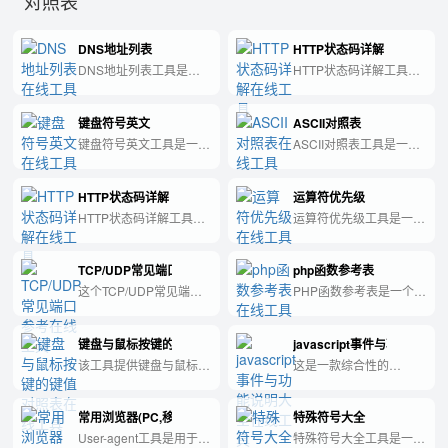
对照表
DNS地址列表
HTTP状态码详解
DNS地址列表工具是一
HTTP状态码详解工具是
款可提供多个域名解析服
一种帮助用户了解和解决
务器IP地址的软件，帮助
HTTP状态码问题的在线
键盘符号英文
ASCII对照表
用户更快速地进行域名解
工具。
析操作。
键盘符号英文工具是一款
ASCII对照表工具是一种
实用的工具，旨在帮助用
方便查询ASCII码的工
户快速查找、输入各种键
具，可以快速帮助用户查
HTTP状态码详解
运算符优先级
盘符号和特殊字符，方便
找字符所对应的ASCII码
日常工作和学习中的使
值。
HTTP状态码详解工具是
运算符优先级工具是一种
用。
一款帮助用户了解HTTP
帮助程序员确定计算表达
协议中各种状态码含义以
式中各个运算符优先级的
TCP/UDP常见端口参考
php函数参考表
及其对应的操作和处理方
工具。
式的实用工具。
这个TCP/UDP常见端口
PHP函数参考表是一个工
参考工具，提供了一个简
具，可以帮助您快速查
单且易于使用的端口数据
找、学习和掌握PHP语言
键盘与鼠标按键的键值对照表
javascript事件与功能说明
库，方便用户快速查询和
中的各种函数，包括函数
识别网络端口。
的用法、参数及返回值等
该工具提供键盘与鼠标按
这是一款综合性的
详细信息，让您的PHP编
键的对照表，方便用户查
JavaScript事件与功能说
程更加高效和准确。
询按键值。
明大全工具，帮助开发者
常用浏览器(PC,移动) user-agent
特殊符号大全
理解和掌握各种常用事件
和功能的用法。
User-agent工具是用于浏
特殊符号大全工具是一款